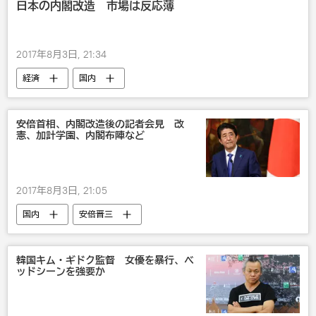
日本の内閣改造 市場は反応薄
2017年8月3日, 21:34
経済
国内
安倍首相、内閣改造後の記者会見 改
憲、加計学園、内閣布陣など
2017年8月3日, 21:05
国内
安倍晋三
韓国キム・ギドク監督 女優を暴行、ベ
ッドシーンを強要か