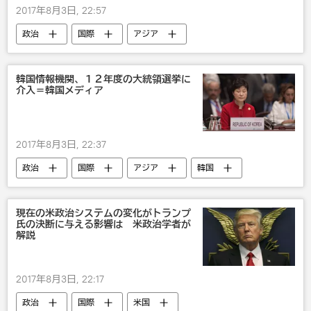
2017年8月3日, 22:57
政治
国際
アジア
東南アジア諸国連合
戦争・紛争・対立・外交
韓国情報機関、１２年度の大統領選挙に
介入＝韓国メディア
2017年8月3日, 22:37
政治
国際
アジア
韓国
朴槿恵
文在寅
スキャンダル
現在の米政治システムの変化がトランプ
氏の決断に与える影響は 米政治学者が
解説
2017年8月3日, 22:17
政治
国際
米国