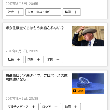
2017年8月3日, 20:55
社会
災害・事故・事件
韓国
俳優
映画
米永住権宝くじはもう実施されない？
2017年8月3日, 20:39
社会
国際
米国
ドナルド・トランプ
移民
最高級ロシア産ダイヤ、プロポーズ大成
功間違いなし！
0:44
2017年8月3日, 20:38
マルチメディア
ロシア
動画