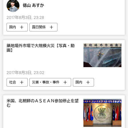
徳山 あすか
2017年8月3日, 23:28
国内
露日関係
築地場外市場で大規模火災【写真・動
画】
2017年8月3日, 23:02
社会
災害・事故・事件
国内
米国、北朝鮮のＡＳＥＡＮ参加停止を望
む