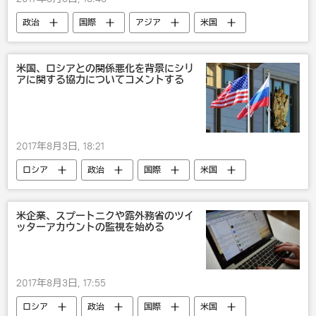
政治
国際
アジア
米国
米国、ロシアとの関係悪化を背景にシリ
アに関する協力についてコメントする
2017年8月3日, 18:21
ロシア
政治
国際
米国
米企業、スプートニクや露外務省のツイ
ッターアカウントの監視を始める
2017年8月3日, 17:55
ロシア
政治
国際
米国