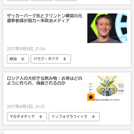
ドナルド・トランプ
制裁
戦争・紛争・対立・外交
ザッカーバーグ氏とクリントン陣営の元
選挙参謀が協力＝米政治メディア
2017年8月3日, 21:54
政治
バラク・オバマ
ヒラリー・クリントン
ロシア人の大好きな飲み物：お茶はどの
ように作られ、偽装されるのか
2017年8月3日, 21:37
マルチメディア
インフォグラフィック
ロシア