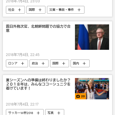
2018年7月4日, 23:03
社会
国際
災害・事故・事件
アジア
インド
SNS
びっくり
テクノ
露日外務次官、北朝鮮問題での協力で合
意
2018年7月4日, 22:45
ロシア
政治
国際
国内
北朝鮮
戦争・紛争・対立・外交
露日関係
夏シーズンへの準備は終わりましたか？
２０１８年は、みんなココーシュニクを
着けています！
20
2018年7月4日, 22:17
サッカーW杯2018
写真