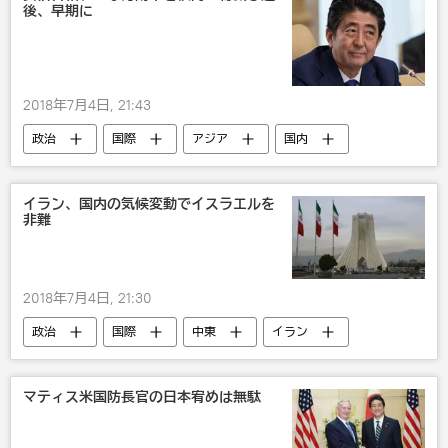
後、早期に
2018年7月4日, 21:43
政治
国際
アジア
国内
中国
安倍晋三
日中関係
訪問
戦争・紛争・対立・外交
イラン、国内の気候変動でイスラエルを
非難
2018年7月4日, 21:30
政治
国際
中東
イラン
イスラエル
戦争・紛争・対立・外交
びっくり
マティス米国防長官の日本宥めは無駄