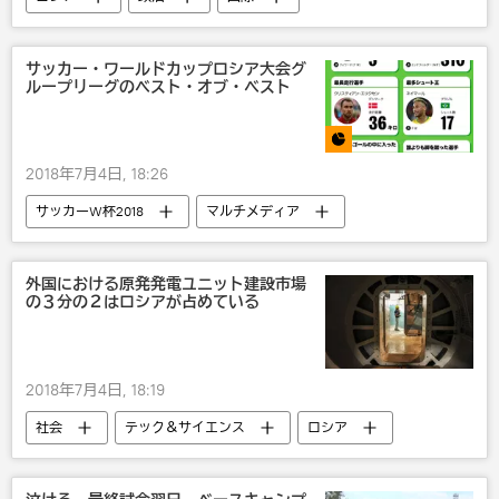
ロシア軍
武器・兵器
軍事
サッカー・ワールドカップロシア大会グ
ループリーグのベスト・オブ・ベスト
2018年7月4日, 18:26
サッカーW杯2018
マルチメディア
インフォグラフィック
２０１８年の話題を総括
外国における原発発電ユニット建設市場
の３分の２はロシアが占めている
2018年のロシアW杯
サッカー
2018年7月4日, 18:19
社会
テック＆サイエンス
ロシア
国際
原発