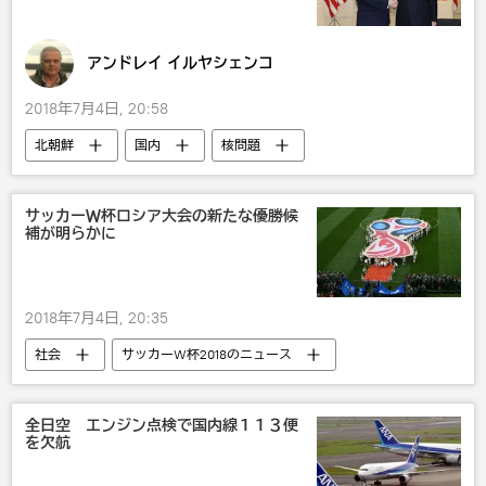
アンドレイ イルヤシェンコ
2018年7月4日, 20:58
北朝鮮
国内
核問題
戦争・紛争・対立・外交
ミサイル
日米関係
軍事
米朝関係
サッカーＷ杯ロシア大会の新たな優勝候
補が明らかに
米国
2018年7月4日, 20:35
社会
サッカーW杯2018のニュース
サッカーW杯2018
スポーツ
2018年のロシアW杯
サッカー
全日空 エンジン点検で国内線１１３便
を欠航