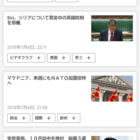
マルチメディア
2018年のロシアW杯
サッカー
ロシア
Siri、シリアについて発言中の英国防相
を邪魔
2018年7月4日, 22:11
ビデオクラブ
英国
笑う
マケドニア、来週にもＮＡＴＯ加盟招待
へ
2018年7月4日, 21:58
政治
国際
欧州
マケドニア
NATO
戦争・紛争・対立・外交
軍事
安倍首相、１０月訪中を検討 総裁３選