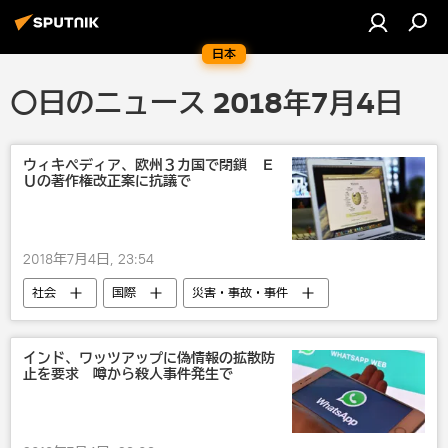
日本
〇日のニュース 2018年7月4日
ウィキペディア、欧州３カ国で閉鎖 Ｅ
Ｕの著作権改正案に抗議で
2018年7月4日, 23:54
社会
国際
災害・事故・事件
欧州
欧州
びっくり
テクノ
インターネット
インド、ワッツアップに偽情報の拡散防
止を要求 噂から殺人事件発生で