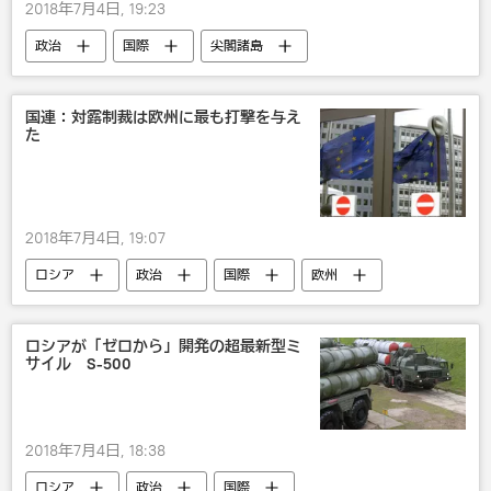
2018年7月4日, 19:23
政治
国際
尖閣諸島
国連：対露制裁は欧州に最も打撃を与え
た
2018年7月4日, 19:07
ロシア
政治
国際
欧州
国連
制裁
ロシアが「ゼロから」開発の超最新型ミ
サイル S-500
2018年7月4日, 18:38
ロシア
政治
国際