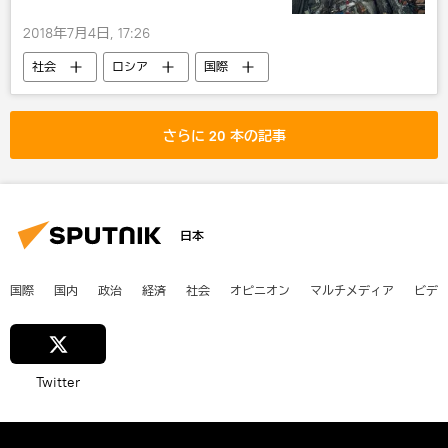
2018年7月4日, 17:26
社会
ロシア
国際
災害・事故・事件
環境
びっくり
さらに 20 本の記事
日本
国際
国内
政治
経済
社会
オピニオン
マルチメディア
ビデ
Twitter