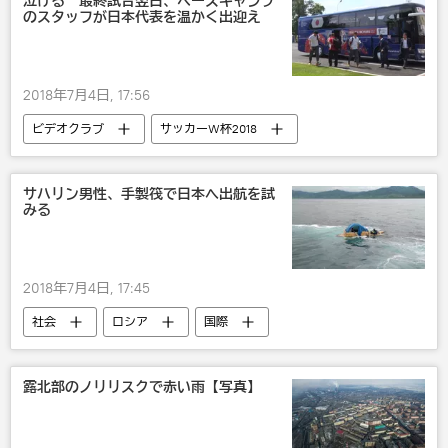
泣ける 最終試合翌日、ベースキャンプ
のスタッフが日本代表を温かく出迎え
2018年7月4日, 17:56
ビデオクラブ
サッカーW杯2018
国内
2018年のロシアW杯
サッカー
ロシア
サハリン男性、手製筏で日本へ出航を試
みる
2018年7月4日, 17:45
社会
ロシア
国際
災害・事故・事件
びっくり
露北部のノリリスクで赤い雨【写真】