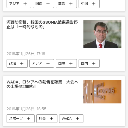
アジア
国際
政治
中国
国内
スキャンダル
日中関係
河野防衛相、韓国のGSOMIA破棄通告停
止は「一時的なもの」
2019年11月26日, 17:19
政治
アジア
国際
国内
韓国
日韓関係
WADA、ロシアへの勧告を確認 大会へ
の出場4年間禁止
2019年11月26日, 16:55
スポーツ
社会
WADA
ロシア･スポーツ界のドーピングスキャンダル