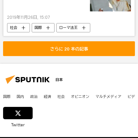
2019年11月26日, 15:07
社会
国際
ローマ法王
バチカン
さらに 20 本の記事
日本
国際
国内
政治
経済
社会
オピニオン
マルチメディア
ビデ
Twitter