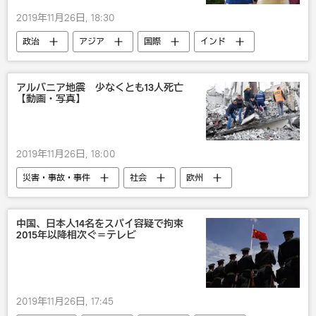
2019年11月26日, 18:30
政治
アジア
国際
インド
国内
アルバニア地震 少なくとも13人死亡
【動画・写真】
2019年11月26日, 18:00
災害・事故・事件
社会
欧州
国際
地震
中国、日本人14名をスパイ容疑で拘束
2015年以降相次ぐ＝テレビ
2019年11月26日, 17:45