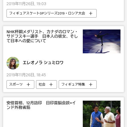
2019年11月26日, 19:03
フィギュアスケートGPシリーズ2019・ロシア大会
フィギュア特集
スポーツ
社会
エンタメ
ロシア
国際
NHK杯銅メダリスト、カナダのロマン・
サドフスキー選手 日本人の彼女、そし
エフゲニア・メドベージェワ
びっくり
て日本への愛について
フィギュアスケート
動画
エレオノラ シュミロワ
2019年11月26日, 18:45
スポーツ
社会
フィギュア特集
フィギュアスケート
フィギュアの独占インタビュー
安倍首相、12月訪印 日印首脳会談=イ
ンド外務省筋