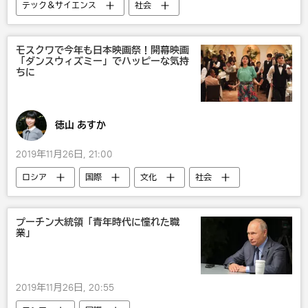
テック＆サイエンス
社会
モスクワで今年も日本映画祭！開幕映画
「ダンスウィズミー」でハッピーな気持
ちに
徳山 あすか
2019年11月26日, 21:00
ロシア
国際
文化
社会
映画
国内
露日関係
プーチン大統領「青年時代に憧れた職
業」
2019年11月26日, 20:55