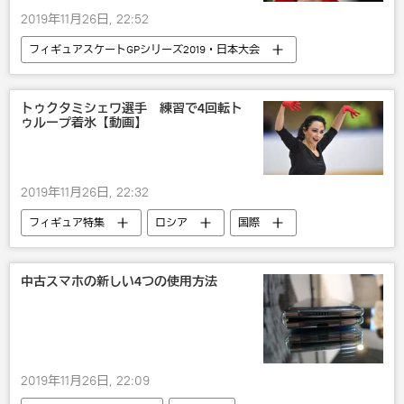
2019年11月26日, 22:52
フィギュアスケートGPシリーズ2019・日本大会
フィギュア特集
スポーツ
社会
ロシア
国際
トゥクタミシェワ選手 練習で4回転ト
ゥループ着氷【動画】
アリョーナ・コストルナヤ
アリーナ・ザギトワ
フィギュアスケート
2019年11月26日, 22:32
フィギュア特集
ロシア
国際
スポーツ
社会
フィギュアスケート
エリザベータ・トゥクタミシェワ
中古スマホの新しい4つの使用方法
2019年11月26日, 22:09