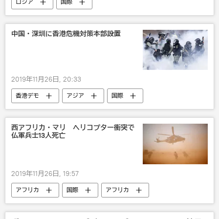
ロシア
国際
ウラジーミル・プーチン
中国・深圳に香港危機対策本部設置
2019年11月26日, 20:33
香港デモ
アジア
国際
災害・事故・事件
社会
中国
香港
西アフリカ・マリ ヘリコプター衝突で
仏軍兵士13人死亡
2019年11月26日, 19:57
アフリカ
国際
アフリカ