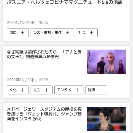
ボスニア・ヘルツェゴビナでマグニチュード5.8の地震
2019年11月26日, 19:45
国際
災害・事故・事件
社会
地震
なぜ続編は製作されたのか 「アナと雪
の女王2」初週末興収19億円
2019年11月26日, 19:38
文化
社会
エンタメ
経済
アニメ
国内
映画
メドベージェワ スタジアムの屋根を突
き抜ける「ジェット噴射式」ジャンプ動
画をインスタ 投稿