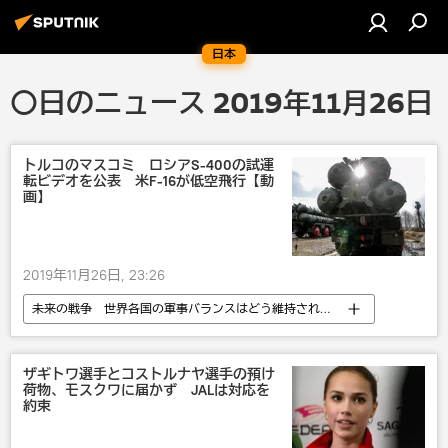
日本
〇日のニュース 2019年11月26日
トルコのマスコミ ロシアS-400の試運
転ビデオを公表 米F-16が低空飛行【動
画】
2019年11月26日, 23:26
未来の戦争 世界各国の軍事バランスはどう維持されているか
政治
ロシア
国際
米国
中東
トルコ
ザギトワ選手とコストルナヤ選手の預け
荷物、モスクワに届かず JALは対応を
S-400 「トリウームフ」
約束