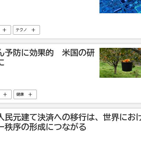
テクノ
ん予防に効果的 米国の研
に
健康
人民元建て決済への移行は、世界にお
ー秩序の形成につながる