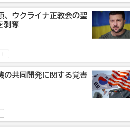
領、ウクライナ正教会の聖
を剥奪
機の共同開発に関する覚書