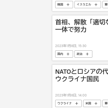
韓国
イスラエル
軍
首相、解散「適切
一体で努力
2023年1月8日, 15:30
国内
政治
NATOとロシアの
ウクライナ国民
2023年1月8日, 14:00
ウクライナ
米国
軍