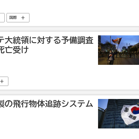
国際
テ大統領に対する予備調査
死亡受け
製の飛行物体追跡システム