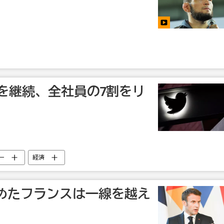
削減を継続、全社員の7割をリ
ー
経済
めたフランスは一線を越え