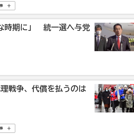
事
な時期に」 統一選へ与党
代理戦争、代償を払うのは
事