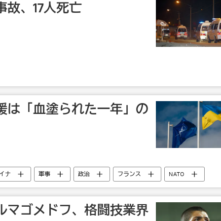
故、17人死亡
援は「血塗られた一年」の
イナ
軍事
政治
フランス
NATO
ルマゴメドフ、格闘技業界