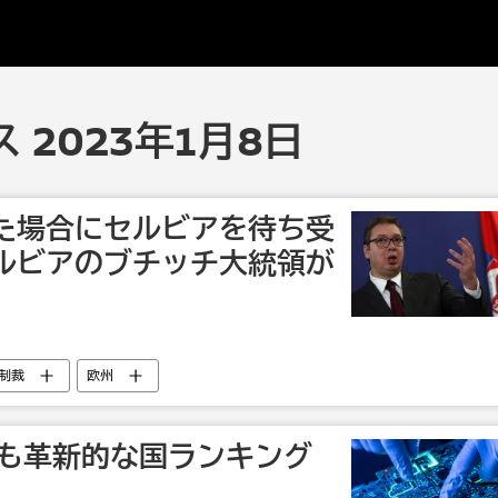
 2023年1月8日
た場合にセルビアを待ち受
ルビアのブチッチ大統領が
制裁
欧州
最も革新的な国ランキング