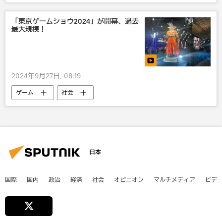
政治
米国
ロシア
「東京ゲームショウ2024」が開幕、過去
最大規模！
2024年9月27日, 08:19
ゲーム
社会
日本
国際
国内
政治
経済
社会
オピニオン
マルチメディア
ビデ