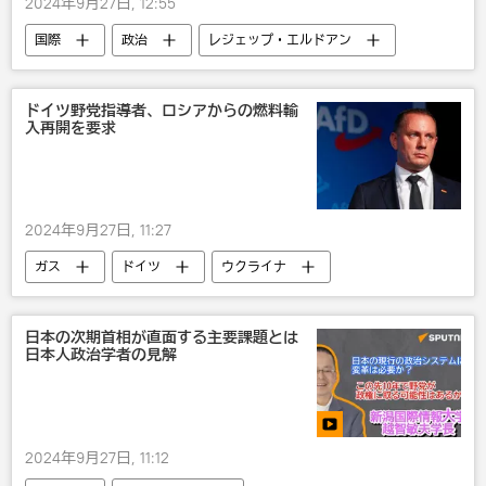
2024年9月27日, 12:55
国際
政治
レジェップ・エルドアン
トルコ
ニューヨーク
ボリビア
国連
NATO
ドイツ野党指導者、ロシアからの燃料輸
入再開を要求
2024年9月27日, 11:27
ガス
ドイツ
ウクライナ
ポーランド
国際
ロシア
日本の次期首相が直面する主要課題とは
日本人政治学者の見解
2024年9月27日, 11:12