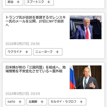
政治
スプートニク
トランプ氏が会談を要請するゼレンスキ
ー氏のメールを公開、27日にNYで会談
へ
2024年9月27日, 09:56
ウクライナ
ニューヨーク
ドナルド・トランプ
ウォロディミル・ゼレンスキー
国際
日米韓が核の「三国同盟」を結成へ、地
域情勢を不安定化させている＝露外相
米国
2024年9月27日, 09:09
NATO
北朝鮮
セルゲイ・ラブロフ