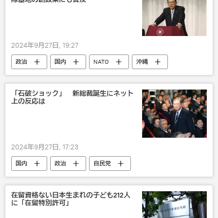
2024年9月27日, 19:27
政治
国内
NATO
沖縄
自民党
「石破ショック」 新総裁誕生にネット
上の反応は
2024年9月27日, 17:23
国内
政治
自民党
在留資格ない日本生まれの子ども212人
に「在留特別許可」