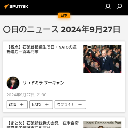
日本
〇日のニュース 2024年9月27日
【視点】石破首相誕生で日・NATOの連
携進む＝露専門家
リュドミラ サーキャン
2024年9月27日, 21:30
政治
NATO
ウクライナ
台湾
韓国
G7
国際
国内
自民党
オピニオン
【まとめ】石破新総裁の会見 在米自衛
隊基地の創設案にも言及