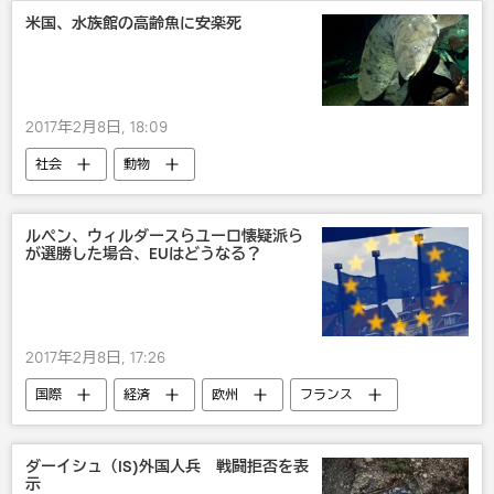
米国、水族館の高齢魚に安楽死
2017年2月8日, 18:09
社会
動物
ルペン、ウィルダースらユーロ懐疑派ら
が選勝した場合、EUはどうなる？
2017年2月8日, 17:26
国際
経済
欧州
フランス
オランダ
欧州連合
ダーイシュ（IS)外国人兵 戦闘拒否を表
示