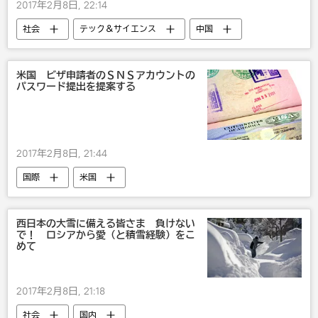
2017年2月8日, 22:14
社会
テック＆サイエンス
中国
IT・科学
米国 ビザ申請者のＳＮＳアカウントの
パスワード提出を提案する
2017年2月8日, 21:44
国際
米国
西日本の大雪に備える皆さま 負けない
で！ ロシアから愛（と積雪経験）をこ
めて
2017年2月8日, 21:18
社会
国内