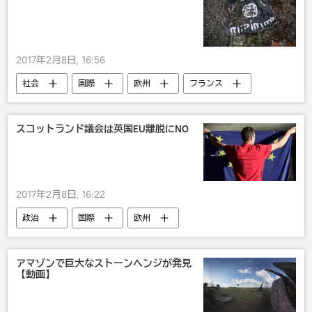
2017年2月8日, 16:56
社会
国際
欧州
フランス
イラク
シリア
ベルギー
アルジェリア
ISIS
テロ
スコットランド議会は英国EU離脱にNO
2017年2月8日, 16:22
政治
国際
欧州
スコットランド
Brexit： 英国のEU離脱
アマゾンで巨大なストーンヘンジが発見
【動画】