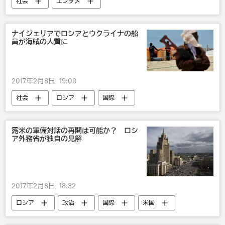
社会
エンタメ
ナイジェリアでロシアとウクライナの船
員が海賊の人質に
2017年2月8日, 19:00
社会
ロシア
国際
災害・事故・事件
ウクライナ
ナイジェリア
露米の軍備対話の再開は可能か？ ロシ
ア外務省が独自の見解
災害・ 謎・発見・スキャンダル
2017年2月8日, 18:32
ロシア
政治
国際
米国
露米関係