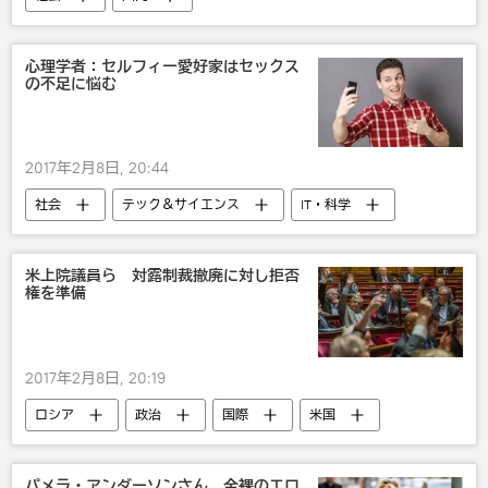
心理学者：セルフィー愛好家はセックス
の不足に悩む
2017年2月8日, 20:44
社会
テック＆サイエンス
IT・科学
米上院議員ら 対露制裁撤廃に対し拒否
権を準備
2017年2月8日, 20:19
ロシア
政治
国際
米国
制裁
パメラ・アンダーソンさん、全裸のエロ