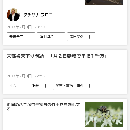
タチヤナ フロニ
2017年2月8日, 23:29
安倍晋三
領土問題
露日関係
文部省天下り問題 「月２日勤務で年収１千万」
2017年2月8日, 22:58
社会
政治
災害・事故・事件
国内
中国のハエが抗生物質の作用を無効化す
る