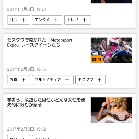
2017年2月8日, 19:31
社会
エンタメ
セレブ
モスクワで開かれた「Motorsport
Expo」レースクイーンたち
15
2017年2月8日, 19:15
写真
マルチメディア
モスクワ
ロシア
学者ら、成熟した男性がどんな女性を優
先的に好むか語る
2017年2月8日, 19:12