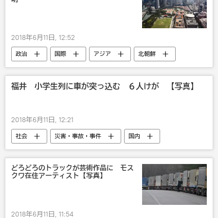
2018年のロシアW杯
サッカー
2018年6月11日, 12:52
政治
国際
アジア
北朝鮮
シンガポール
金正恩
米朝関係
福井 小学生列に車が突っ込む ６人けが 【写真】
2018年6月11日, 12:21
社会
災害・事故・事件
国内
事故
逮捕
どろどろのトラックが芸術作品に モス
クワ在住アーティスト【写真】
2018年6月11日, 11:54