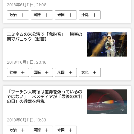
2018年6月11日, 21:08
政治
国際
米国
沖縄
国内
武器・兵器
軍事
エミネムの米公演で「発砲音」 観客の
間でパニック【動画】
2018年6月11日, 20:16
社会
国際
米国
文化
SNS
音楽
「プーチン大統領は虚勢を張っているの
ではない」 米メディアが「最後の審判
の日」の兵器を解説
2018年6月11日, 19:33
政治
国際
米国