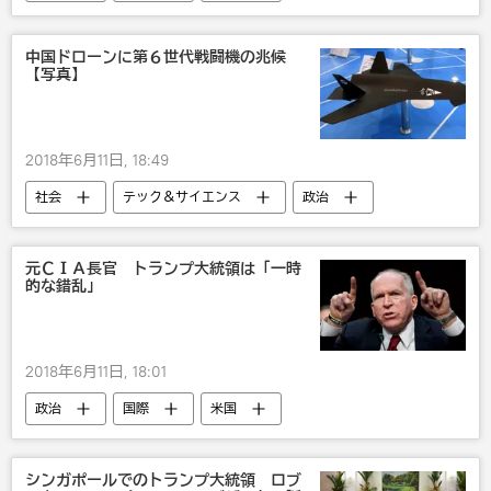
武器・兵器
軍事
ロシア
中国ドローンに第６世代戦闘機の兆候
【写真】
2018年6月11日, 18:49
社会
テック＆サイエンス
政治
国際
アジア
中国
武器・兵器
軍事
元ＣＩＡ長官 トランプ大統領は「一時
的な錯乱」
2018年6月11日, 18:01
政治
国際
米国
ドナルド・トランプ
中央情報局
シンガポールでのトランプ大統領 ロブ