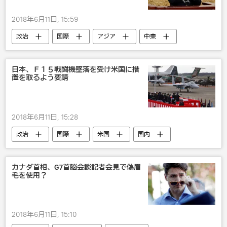
2018年6月11日, 15:59
政治
国際
アジア
中東
中国
イラン
習近平
日本、Ｆ１５戦闘機墜落を受け米国に措
置を取るよう要請
2018年6月11日, 15:28
政治
国際
米国
国内
アメリカ軍
武器・兵器
軍事
カナダ首相、G7首脳会談記者会見で偽眉
毛を使用？
2018年6月11日, 15:10