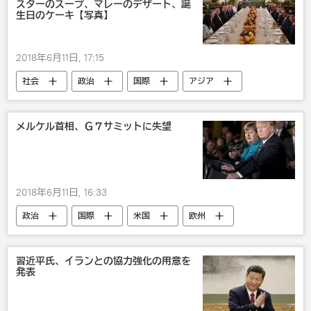
スターのスープ、マレーのデザート、誕
生日のケーキ【写真】
2018年6月11日, 17:15
社会
政治
国際
アジア
米国
エンタメ
北朝鮮
シンガポール
ドナルド・トランプ
メルケル首相、Ｇ７サミットに失望
食品
2018年6月11日, 16:33
政治
国際
米国
欧州
ドイツ
アンゲラ・メルケル
ドナルド・トランプ
G7
習近平氏、イランとの協力強化の用意を
発表