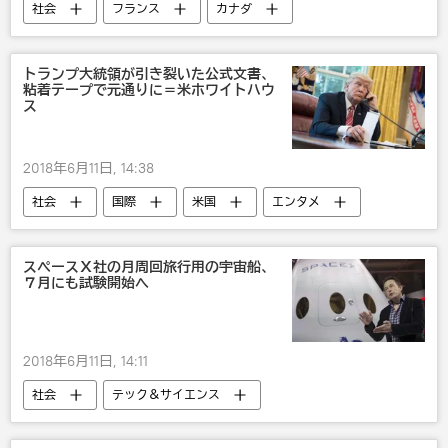
社会
フランス
カナダ
エマニュエル・マクロン
トランプ大統領が引き裂いた公式文書、
粘着テープで元通りに＝米ホワイトハウ
ス
2018年6月11日, 14:38
社会
国際
米国
エンタメ
ドナルド・トランプ
スペースＸ社の月周回旅行用の宇宙船、
７月にも試験開始へ
2018年6月11日, 14:11
社会
テック＆サイエンス
イーロン・マスク
宇宙
テクノ