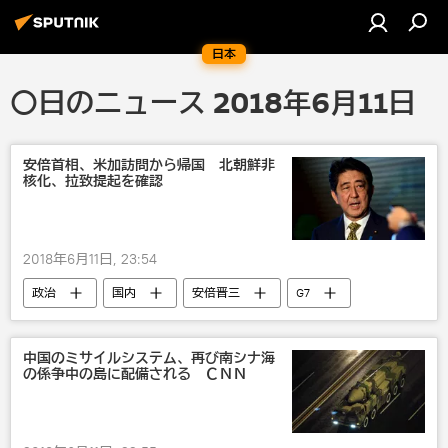
日本
〇日のニュース 2018年6月11日
安倍首相、米加訪問から帰国 北朝鮮非
核化、拉致提起を確認
2018年6月11日, 23:54
政治
国内
安倍晋三
G7
中国のミサイルシステム、再び南シナ海
の係争中の島に配備される ＣＮＮ