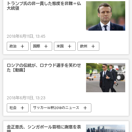
トランプ氏の非一貫した態度を非難＝仏
大統領
2018年6月11日, 13:45
政治
国際
米国
欧州
フランス
カナダ
ドナルド・トランプ
エマニュエル・マクロン
ロシアの伝統が、ロナウド選手を笑わせ
た【動画】
G7
2018年6月11日, 13:23
社会
サッカーW杯2018のニュース
サッカーW杯2018
ロシア
国際
スポーツ
エンタメ
ポルトガル
金正恩氏、シンガポール首相に謝意を表
明