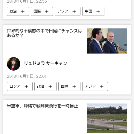
2018年6月11日, 22:55
政治
国際
アジア
中国
武器・兵器
軍事
世界的な不信感の中で日露にチャンスは
あるか？
リュドミラ サーキャン
2018年6月11日, 22:01
ロシア
政治
国際
アジア
米国
欧州
国内
ウラジーミル・プーチン
安倍晋三
米空軍、沖縄で戦闘機飛行を一時停止
露日関係