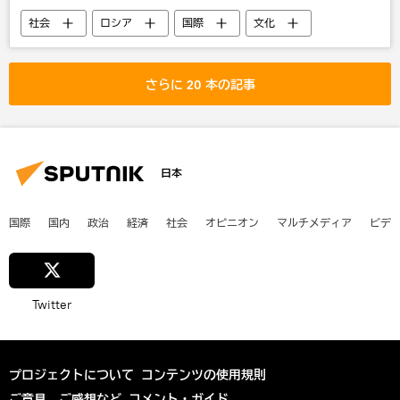
社会
ロシア
国際
文化
エンタメ
芸術
写真
さらに 20 本の記事
日本
国際
国内
政治
経済
社会
オピニオン
マルチメディア
ビデ
Twitter
プロジェクトについて
コンテンツの使用規則
ご意見、ご感想など
コメント・ガイド