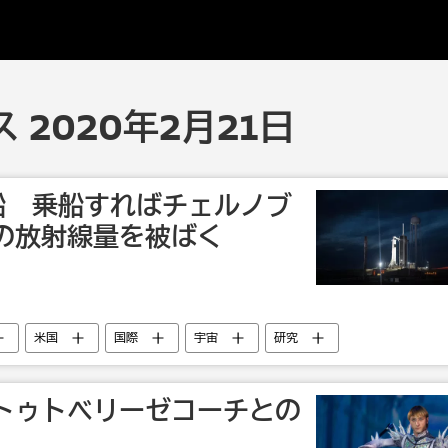
 2020年2月21日
船 乗船すればチェルノブ
の放射線量を被ばく
米国
国際
宇宙
研究
トゥトベリーゼコーチとの