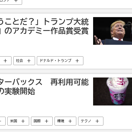
ロシア
うことだ？」トランプ大統
』のアカデミー作品賞受賞
社会
ドナルド・トランプ
ターバックス 再利用可能
の実験開始
米国
国際
環境
テクノ