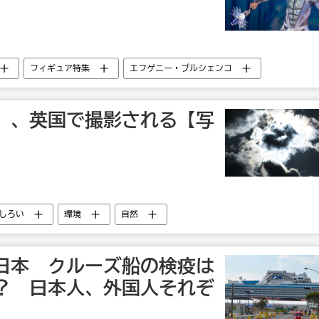
フィギュア特集
エフゲニー・プルシェンコ
キャンダル
フィギュアスケート
」、英国で撮影される【写
しろい
環境
自然
日本 クルーズ船の検疫は
？ 日本人、外国人それぞ