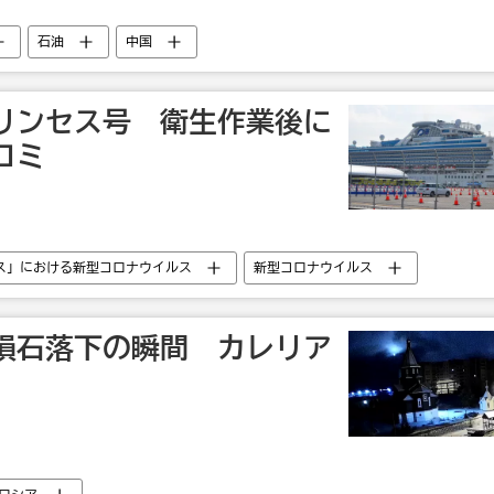
石油
中国
リンセス号 衛生作業後に
コミ
ス」における新型コロナウイルス
新型コロナウイルス
災害・事故・事件
隕石落下の瞬間 カレリア