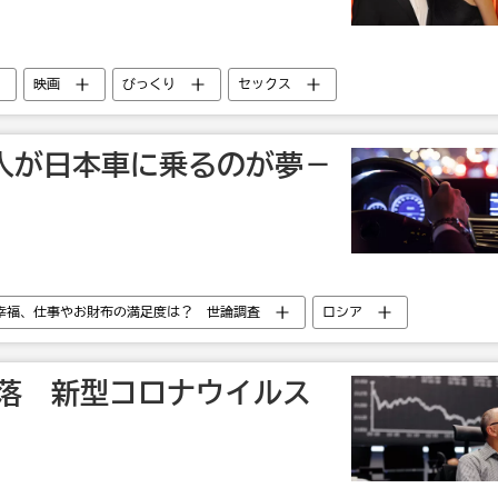
映画
びっくり
セックス
1人が日本車に乗るのが夢－
幸福、仕事やお財布の満足度は？ 世論調査
ロシア
下落 新型コロナウイルス