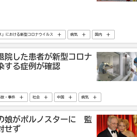
ス」における新型コロナウイルス
病気
国内
退院した患者が新型コロナ
染する症例が確認
事故・事件
社会
中国
病気
の娘がポルノスターに 監
対せず