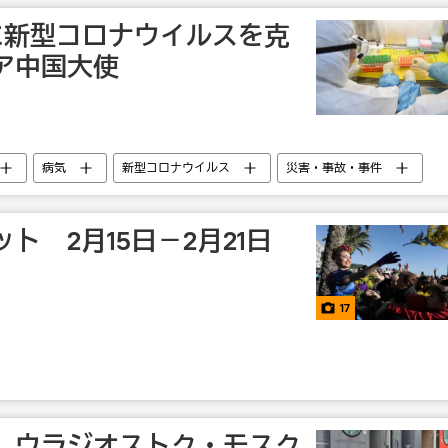
に新型コロナウイルスを克
ア中国大使
病気
新型コロナウイルス
災害・事故・事件
ト 2月15日－2月21日
17
 ウラジオストク・モスク