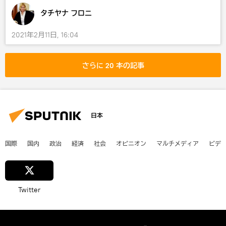
タチヤナ フロニ
2021年2月11日, 16:04
さらに 20 本の記事
日本
国際
国内
政治
経済
社会
オピニオン
マルチメディア
ビデ
Twitter