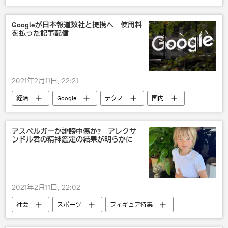
Googleが日本報道数社と提携へ 使用料
を払った記事配信
2021年2月11日, 22:21
経済
Google
テクノ
国内
アスペルガーか誹謗中傷か? アレクサ
ンドル君の精神鑑定の結果が明らかに
2021年2月11日, 22:02
社会
スポーツ
フィギュア特集
エフゲニー・プルシェンコ