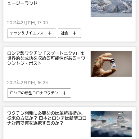
ュージーランド
2021年2月11日, 17:00
テック＆サイエンス
社会
ニュージーランド
ロシア製ワクチン「スプートニクV」は
世界的な成功を収める可能性がある＝ワ
シントン・ポスト
2021年2月11日, 16:23
ロシアの新型コロナワクチン
テック＆サイエンス
社会
新型コロナウイルス
ワクチン
ワクチン開発に必要なのは革新技術か、
従来の方法か？ 日本とロシアは新型コロ
ナ対策で何を選択するのか？