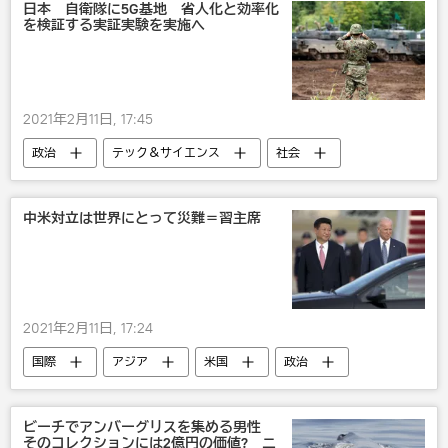
日本 自衛隊に5G基地 省人化と効率化
を検証する実証実験を実施へ
2021年2月11日, 17:45
政治
テック＆サイエンス
社会
自衛隊
海上自衛隊
中米対立は世界にとって災難＝習主席
2021年2月11日, 17:24
国際
アジア
米国
政治
中国
ビーチでアンバーグリスを集める男性
そのコレクションには2億円の価値? ニ