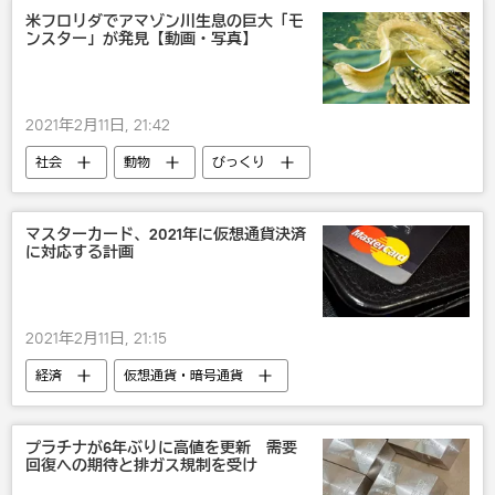
フィギュアスケート
米フロリダでアマゾン川生息の巨大「モ
ンスター」が発見【動画・写真】
2021年2月11日, 21:42
社会
動物
びっくり
マスターカード、2021年に仮想通貨決済
に対応する計画
2021年2月11日, 21:15
経済
仮想通貨・暗号通貨
プラチナが6年ぶりに高値を更新 需要
回復への期待と排ガス規制を受け