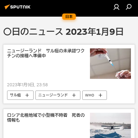
日本
〇日のニュース 2023年1月9日
ニュージーランド サル痘の未承認ワク
チンの接種へ準備中
2023年1月9日, 23:58
サル痘
ニュージーランド
WHO
健康
伝染病
病気
ロシア北極地域で小型機不時着 死者の
情報も