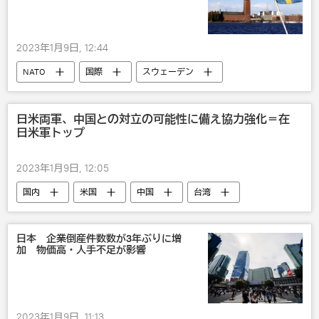
2023年1月9日, 12:44
NATO
国際
スウェーデン
トルコ
日米両軍、中国との対立の可能性に備え協力強化＝在
日米軍トップ
2023年1月9日, 12:05
国内
米国
中国
台湾
軍事
日米関係
日本 企業倒産件数数が3年ぶりに増
加 物価高・人手不足が影響
2023年1月9日, 11:13