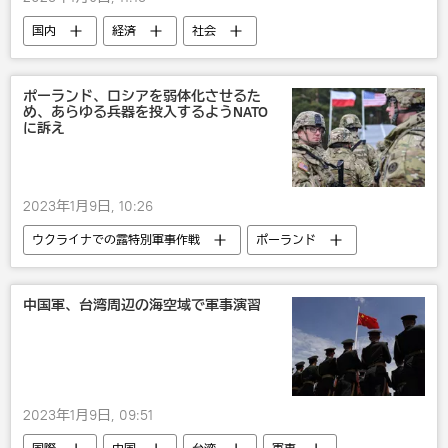
国内
経済
社会
ポーランド、ロシアを弱体化させるた
め、あらゆる兵器を投入するようNATO
に訴え
2023年1月9日, 10:26
ウクライナでの露特別軍事作戦
ポーランド
NATO
軍事
欧州
ロシア
中国軍、台湾周辺の海空域で軍事演習
2023年1月9日, 09:51