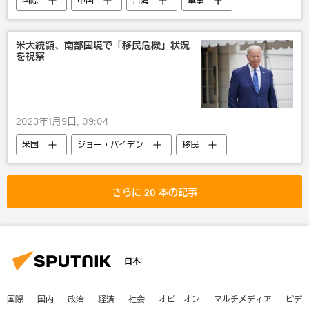
国際
中国
台湾
軍事
米大統領、南部国境で「移民危機」状況
を視察
2023年1月9日, 09:04
米国
ジョー・バイデン
移民
さらに 20 本の記事
日本
国際
国内
政治
経済
社会
オピニオン
マルチメディア
ビデ