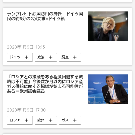
ランブレヒト独国防相の辞任 ドイツ国
民の約3分の2が要求=ドイツ紙
2023年1月9日, 18:15
ドイツ
政治
調査
「ロシアとの接触をある程度回避する戦
略は不可能」今後数か月以内にロシア産
ガス供給に関する協議が始まる可能性が
ある＝欧州議会議員
2023年1月9日, 17:30
ロシア
欧州
ガス
エネルギー危機