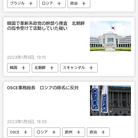
ブラジル
ロシア
政治
韓国で革新系政党の幹部ら捜査 北朝鮮
の指令受けて活動していた疑い
2023年1月9日, 19:15
韓国
北朝鮮
スキャンダル
政治
OSCE事務総長 ロシアの除名に反対
2023年1月9日, 18:55
OSCE
ロシア
欧州
政治