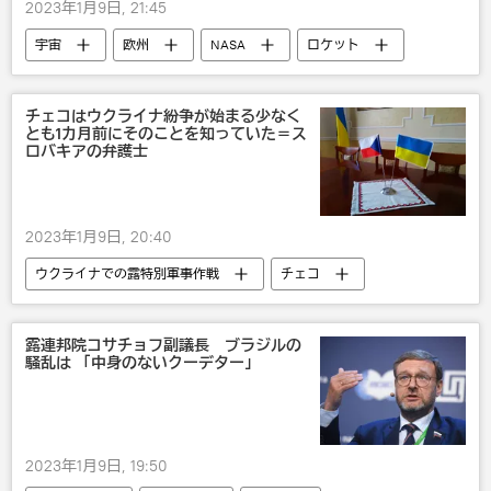
2023年1月9日, 21:45
宇宙
欧州
NASA
ロケット
チェコはウクライナ紛争が始まる少なく
とも1カ月前にそのことを知っていた＝ス
ロバキアの弁護士
2023年1月9日, 20:40
ウクライナでの露特別軍事作戦
チェコ
ウクライナ
露連邦院コサチョフ副議長 ブラジルの
騒乱は 「中身のないクーデター」
2023年1月9日, 19:50