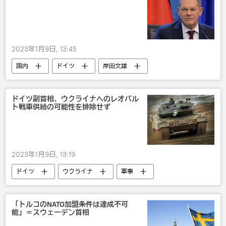
2023年1月9日, 13:45
国内
ドイツ
岸田文雄
オーラフ・ショルツ
国際
ドイツ副首相、ウクライナへのレオパル
ト戦車供給の可能性を排除せず
2023年1月9日, 13:19
ドイツ
ウクライナ
軍事
武器・兵器
西側諸国によるウクライナへの兵器供与
「トルコのNATO加盟条件は達成不可
能」＝スウェーデン首相