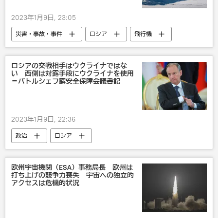
2023年1月9日, 23:05
災害・事故・事件
ロシア
飛行機
ロシアの交戦相手はウクライナではな
い 西側は対露手段にウクライナを使用
＝パトルシェフ露安全保障会議書記
2023年1月9日, 22:36
政治
ロシア
ウクライナでの露特別軍事作戦
ウクライナ
米国
NATO
欧州
欧州宇宙機関（ESA）事務局長 欧州は
打ち上げの競争力喪失 宇宙への独立的
アクセスは危機的状況