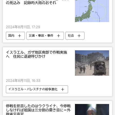
の見込み 記録的大雨のおそれ
2024年8月11日, 17:29
国内
災害・事故・事件
社会
台風
イスラエル、ガザ地区南部で作戦実施
へ 住民に退避呼びかけ
2024年8月11日, 16:33
イスラエル・パレスチナの紛争激化
イスラエル
軍事
国際
社会
パレスチナ
停戦を拒否したのはウクライナ、今停戦
しなければ祖国は三分割の憂き目に＝外
務省元高官