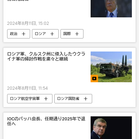
2024年8月11日, 15:02
政治
ロシア
国際
ジョー・バイデン
ウラジーミル・プーチン
ウォロディミル・ゼレンスキー
クリミア
ロシア軍、クルスク州に侵入したウクラ
イナ軍の掃討作戦を粛々と継続
ウクライナ
2024年8月11日, 11:54
ロシア航空宇宙軍
ロシア国防省
ロシア軍
ウクライナ
国際
ロシア
IOCのバッハ会長、任期通り2025年で退
任へ