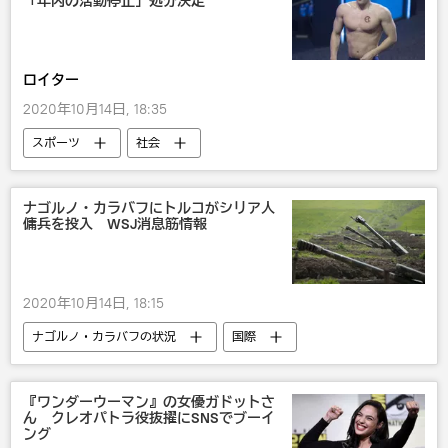
「年内の活動停止」処分決定
ロイター
2020年10月14日, 18:35
スポーツ
社会
ナゴルノ・カラバフにトルコがシリア人
傭兵を投入 WSJ消息筋情報
2020年10月14日, 18:15
ナゴルノ・カラバフの状況
国際
トルコ
アルメニア
アゼルバイジャン
『ワンダーウーマン』の女優ガドットさ
ん クレオパトラ役抜擢にSNSでブーイ
ング