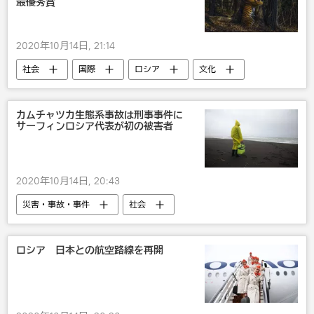
最優秀賞
2020年10月14日, 21:14
社会
国際
ロシア
文化
動物
写真
カムチャツカ生態系事故は刑事事件に
サーフィンロシア代表が初の被害者
2020年10月14日, 20:43
災害・事故・事件
社会
カムチャツカ
カムチャツカ海域の大惨事
ロシア 日本との航空路線を再開