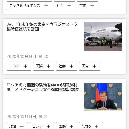
テック＆サイエンス
社会
宇宙
JAL 年末年始の東京・ウラジオストク
臨時便運航を計画
2020年10月14日, 16:30
ロシア
国際
社会
国内
露日関係
ロシアの北極圏の活動をNATO諸国が制
限 メドベージェフ安全保障会議副議長
2020年10月14日, 16:01
政治
ロシア
国際
NATO