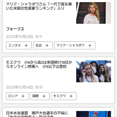
マリア・シャラポワさん「一代で富を築
いた米国女性富豪ランキング」入り
フォーブス
2020年10月14日, 19:11
エンタメ
社会
マリア・シャラポワ
モスクワ 小6から高2は来週明け19日か
らオンライン授業へ 小5以下は登校
2020年10月14日, 18:51
ロシア
国際
モスクワ
日本水泳連盟 瀬戸大也選手の不倫に