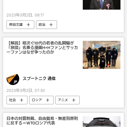
2023年3月2日, 08:17
岸田文雄
政治
【解説】相次ぐ10代の若者の乱闘騒ぎ
「旅団」名乗る漫画H×Hファンとサッカ
ーファンはなぜ争ったのか
スプートニク 通信
2023年3月2日, 07:30
社会
ロシア
アニメ
日本の対露制裁、自由貿易・無差別原則
に反する＝WTOロシア代表