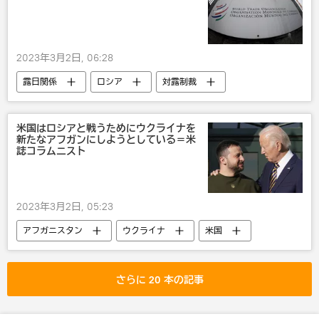
2023年3月2日, 06:28
露日関係
ロシア
対露制裁
WHO
戦争・紛争・対立・外交
貿易
米国はロシアと戦うためにウクライナを
新たなアフガンにしようとしている＝米
誌コラムニスト
2023年3月2日, 05:23
アフガニスタン
ウクライナ
米国
ロシア
国際
戦争・紛争・対立・外交
さらに 20 本の記事