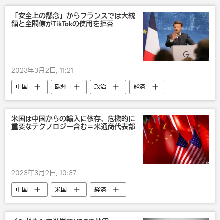
「安全上の懸念」からフランスでは大統
領と全閣僚がTikTokの使用を拒否
2023年3月2日, 11:21
中国
欧州
政治
経済
米国は中国からの輸入に依存、危機的に
重要なテクノロジー含む＝米通商代表部
2023年3月2日, 10:37
中国
米国
経済