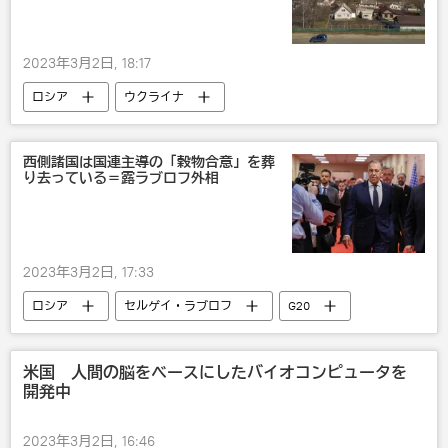
2023年3月2日, 18:17
ロシア
ウクライナ
災害・事故・事件
テロ事件
西側諸国は国連主導の「穀物合意」を葬
り去っている＝露ラブロフ外相
2023年3月2日, 17:33
ロシア
セルゲイ・ラブロフ
G20
インド
穀物合意 現状と今後の展開
米国 人間の脳をベースにしたバイオコンピュータを
開発中
2023年3月2日, 16:46