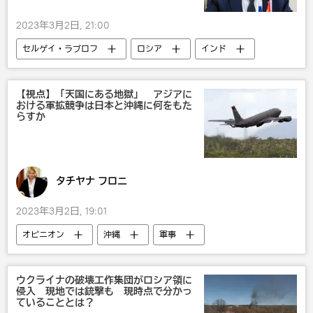
2023年3月2日, 21:00
セルゲイ・ラブロフ
ロシア
インド
G20
ウクライナでの露特別軍事作戦
ウクライナ
【視点】「天国にある地獄」 アジアに
おける軍拡競争は日本と沖縄に何をもた
らすか
タチヤナ フロニ
2023年3月2日, 19:01
オピニオン
沖縄
軍事
ウクライナの破壊工作集団がロシア領に
侵入 現地では銃撃も 現時点で分かっ
ていることとは？