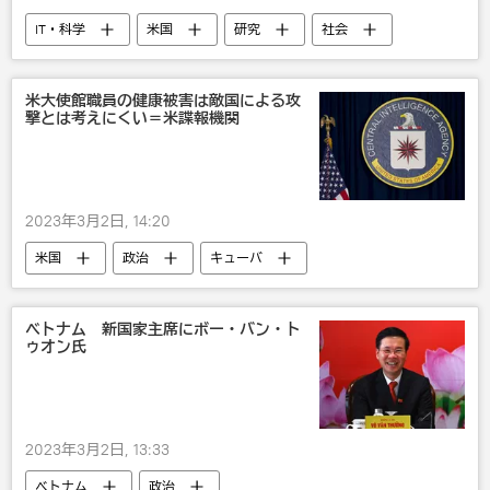
IT・科学
米国
研究
社会
米大使館職員の健康被害は敵国による攻
撃とは考えにくい＝米諜報機関
2023年3月2日, 14:20
米国
政治
キューバ
ベトナム 新国家主席にボー・バン・ト
ゥオン氏
2023年3月2日, 13:33
ベトナム
政治