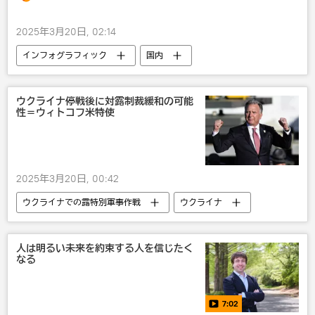
2025年3月20日, 02:14
インフォグラフィック
国内
テロ事件
災害・事故・事件
オウム真理教
ウクライナ停戦後に対露制裁緩和の可能
性＝ウィトコフ米特使
2025年3月20日, 00:42
ウクライナでの露特別軍事作戦
ウクライナ
国際
米国
ロシア
人は明るい未来を約束する人を信じたく
なる
7:02