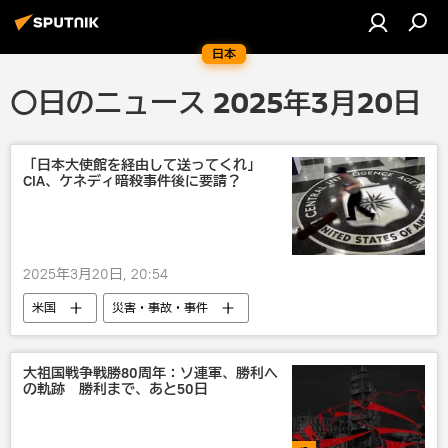
日本
〇日のニュース 2025年3月20日
「日本大使館を経由して送ってくれ」
CIA、ケネディ暗殺事件後に要請？
2025年3月20日, 20:54
米国
災害・事故・事件
大祖国戦争戦勝80周年：ソ連軍、勝利へ
の軌跡 勝利まで、あと50日