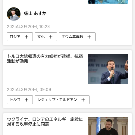
徳山 あすか
2025年3月20日, 10:23
ロシア
文化
オウム真理教
オピニオン
トルコ大統領選の有力候補が逮捕、抗議
活動が勃発
2025年3月20日, 09:09
トルコ
レジェップ・エルドアン
社会
国際
政治
ウクライナ、ロシアのエネルギー施設に
対する攻撃停止に同意