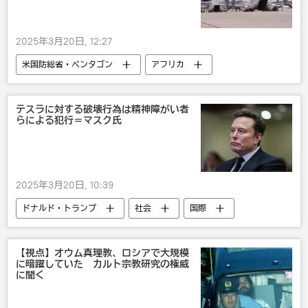
2025年3月20日, 12:27
米国防総省・ペンタゴン
アフリカ
欧州
イーロン・マスク
米国
国際
政治
テスラに対する破壊行為は精神障がい者
らによる犯行＝マスク氏
2025年3月20日, 10:39
ドナルド・トランプ
社会
国際
米国
【視点】オウム真理教、ロシアで大規模
に暗躍していた カルト宗教研究の権威
に聞く