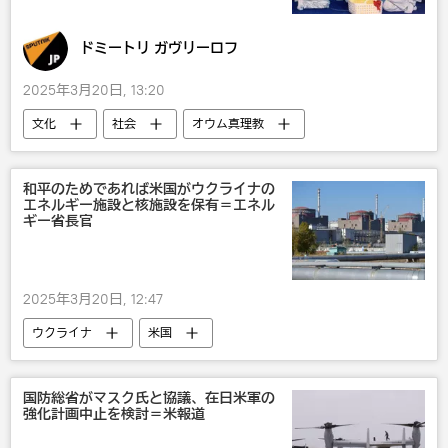
ドミートリ ガヴリーロフ
2025年3月20日, 13:20
文化
社会
オウム真理教
オピニオン
和平のためであれば米国がウクライナの
エネルギー施設と核施設を保有＝エネル
ギー省長官
2025年3月20日, 12:47
ウクライナ
米国
国防総省がマスク氏と協議、在日米軍の
強化計画中止を検討＝米報道