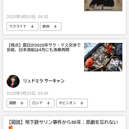
2025年3月20日, 08:32
ウクライナ
欧州
ウォロディミル・ゼレンスキー
ロシア
国際
米国
【視点】露日が2025年サケ・マス交渉で
妥結、日本漁船は4月にも漁業再開
リュドミラ サーキャン
2025年3月20日, 05:45
国際
ロシア
オピニオン
【図説】地下鉄サリン事件から30年：悲劇を忘れない