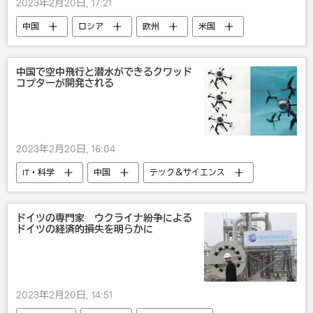
2023年2月20日, 17:21
中国
ロシア
欧州
米国
政治
ウクライナでの露特別軍事作戦
中国で空中飛行と潜水ができるクワッド
コプターが開発される
2023年2月20日, 16:04
IT・科学
中国
テック＆サイエンス
ドイツの専門家 ウクライナ紛争による
ドイツの経済的損失を明らかに
2023年2月20日, 14:51