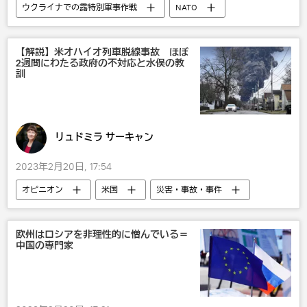
ウクライナでの露特別軍事作戦
NATO
ウクライナ
武器・兵器
ロシア
【解説】米オハイオ列車脱線事故 ほぼ
2週間にわたる政府の不対応と水俣の教
訓
リュドミラ サーキャン
2023年2月20日, 17:54
オピニオン
米国
災害・事故・事件
欧州はロシアを非理性的に憎んでいる＝
中国の専門家