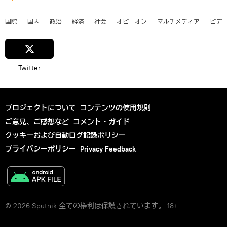
国際
国内
政治
経済
社会
オピニオン
マルチメディア
ビデ
Twitter
プロジェクトについて
コンテンツの使用規則
ご意見、ご感想など
コメント・ガイド
クッキーおよび自動ログ記録ポリシー
プライバシーポリシー
Privacy Feedback
© 2026 Sputnik 全ての権利は保護されています。 18+