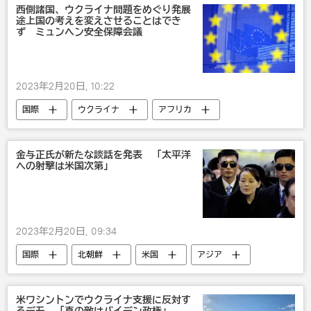
西側諸国、ウクライナ問題をめぐり発展
途上国の考えを変えさせることはでき
ず ミュンヘン安全保障会議
2023年2月20日, 10:22
国際
ウクライナ
アフリカ
ラテン・アメリカ
アジア
戦争・紛争・対立・外交
金与正氏が新たな談話を発表 「太平洋
への射撃は米国次第」
2023年2月20日, 09:34
国際
北朝鮮
米国
アジア
戦争・紛争・対立・外交
米ワシントンでウクライナ支援に反対す