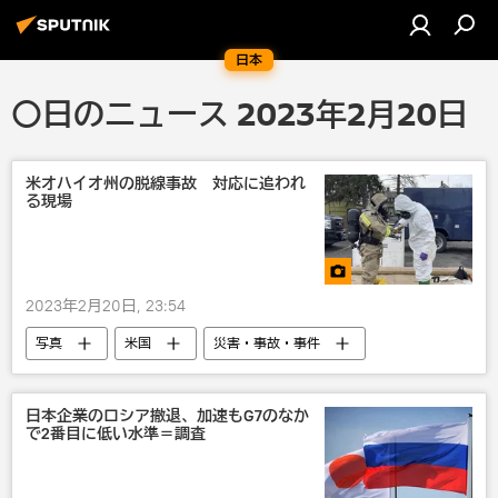
日本
〇日のニュース 2023年2月20日
米オハイオ州の脱線事故 対応に追われ
る現場
2023年2月20日, 23:54
写真
米国
災害・事故・事件
日本企業のロシア撤退、加速もG7のなか
で2番目に低い水準＝調査