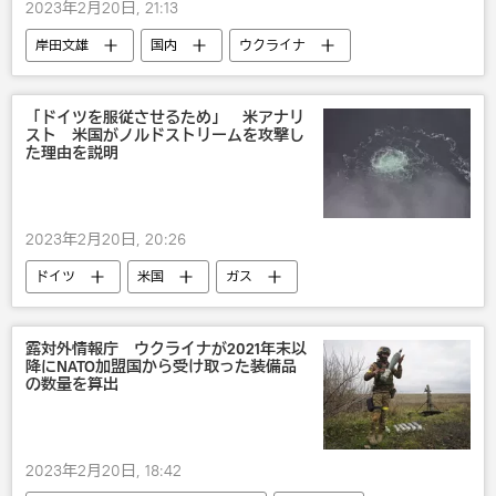
2023年2月20日, 21:13
岸田文雄
国内
ウクライナ
経済
「ドイツを服従させるため」 米アナリ
スト 米国がノルドストリームを攻撃し
た理由を説明
2023年2月20日, 20:26
ドイツ
米国
ガス
災害・事故・事件
「ノルドストリーム」の爆破工作
露対外情報庁 ウクライナが2021年末以
降にNATO加盟国から受け取った装備品
の数量を算出
2023年2月20日, 18:42