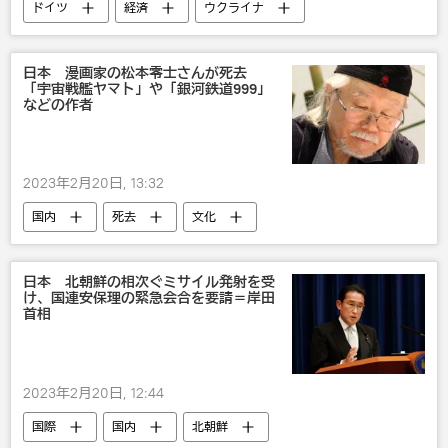
ドイツ
経済
ウクライナ
エネルギー危機
日本 漫画家の松本零士さんが死去
「宇宙戦艦ヤマト」や「銀河鉄道999」
などの作者
2023年2月20日, 13:32
国内
死去
文化
日本 北朝鮮の相次ぐミサイル発射を受
け、国連安保理の緊急会合を要請＝岸田
首相
2023年2月20日, 12:44
国際
国内
北朝鮮