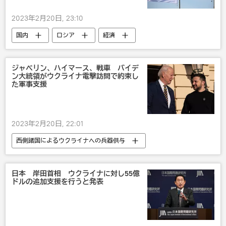
2023年2月20日, 23:10
国内
ロシア
経済
露日関係
ジャベリン、ハイマース、戦車 バイデ
ン大統領がウクライナ電撃訪問で約束し
た軍事支援
2023年2月20日, 22:01
西側諸国によるウクライナへの兵器供与
ウクライナ
米国
ウォロディミル・ゼレンスキー
日本 岸田首相 ウクライナに対し55億
ドルの追加支援を行うと発表
ジョー・バイデン
国際
武器・兵器