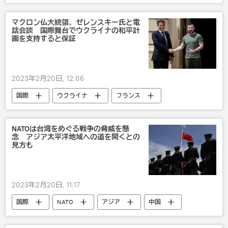
ミサイル
国連
岸田文雄
マクロン仏大統領、ゼレンスキー氏と電
話会談 国際舞台でウクライナの和平計
画を支持すると保証
2023年2月20日, 12:06
国際
ウクライナ
フランス
エマニュエル・マクロン
ウォロディミル・ゼレンスキー
NATOは台湾をめぐる戦争の脅威を懸
念 アジア太平洋地域への道を開くとの
見方も
2023年2月20日, 11:17
国際
NATO
アジア
中国
台湾
戦争・紛争・対立・外交