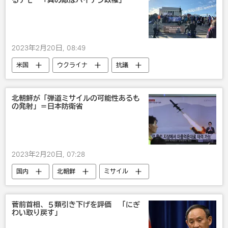
るデモ 「真の敵はバイデン政権」
2023年2月20日, 08:49
米国
ウクライナ
抗議
戦争・紛争・対立・外交
北朝鮮が「弾道ミサイルの可能性あるも
の発射」＝日本防衛省
2023年2月20日, 07:28
国内
北朝鮮
ミサイル
災害・事故・事件
菅前首相、５類引き下げを評価 「にぎ
わい取り戻す」