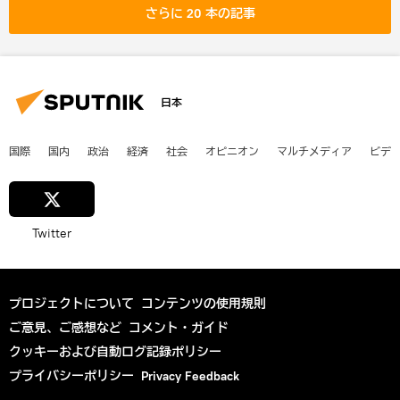
さらに 20 本の記事
日本
国際
国内
政治
経済
社会
オピニオン
マルチメディア
ビデ
Twitter
プロジェクトについて
コンテンツの使用規則
ご意見、ご感想など
コメント・ガイド
クッキーおよび自動ログ記録ポリシー
プライバシーポリシー
Privacy Feedback