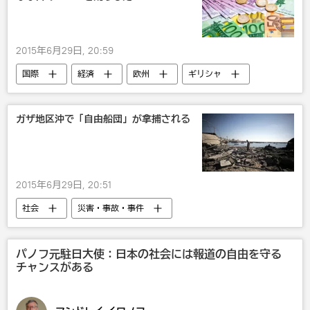
2015年6月29日, 20:59
国際
経済
欧州
ギリシャ
ギリシャ：ユーロ圏離脱ならどうなる？
ガザ地区沖で「自由船団」が拿捕される
2015年6月29日, 20:51
社会
災害・事故・事件
パノフ元駐日大使：日本の社会には報道の自由を守る
チャンスがある