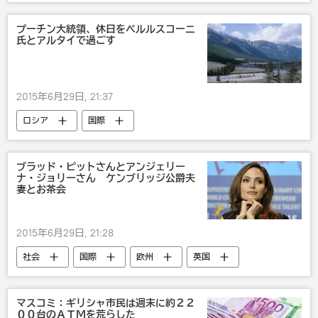
中国
露中関係
プーチン大統領、休日をベルルスコーニ
氏とアルタイで過ごす
2015年6月29日, 21:37
ロシア
国際
ウラジーミル・プーチン
ブラッド・ピットさんとアンジェリー
ナ・ジョリーさん ケンブリッジ公爵夫
妻とお茶会
2015年6月29日, 21:28
社会
国際
欧州
英国
マスコミ：ギリシャ市民は週末に約２２
００台のＡＴＭを荒らした