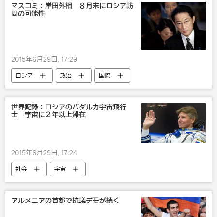
マスコミ：岸田外相 ８月末にロシア訪
問の可能性
2015年6月29日, 17:29
ロシア
政治
国際
岸田文雄
露日関係
世界記録：ロシアのパダルカ宇宙飛行
士 宇宙に２年以上滞在
2015年6月29日, 17:24
社会
宇宙
アルメニアの首都で抗議デモが続く