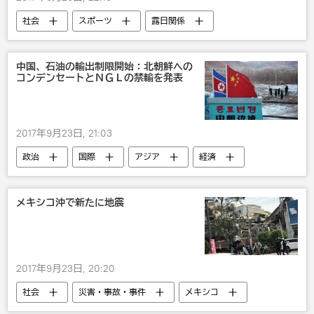
社会
スポーツ
露日関係
フィギュアスケート
中国、石油の輸出制限開始：北朝鮮への
コンデンセートとＮＧＬの禁輸を発表
2017年9月23日, 21:03
政治
国際
アジア
経済
中国
制裁
石油
メキシコ沖で新たに地震
2017年9月23日, 20:20
社会
災害・事故・事件
メキシコ
地震