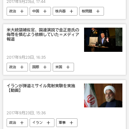
2017年9月23日, 17:44
政治
中国
核兵器
核問題
テロ
米大統領補佐官、国連演説で金正恩氏の
侮辱を慎むよう依頼していた＝メディア
報道
2017年9月23日, 16:35
政治
国際
米国
ドナルド・トランプ
国連
核問題
戦争・紛争・対立・外交
イランが弾道ミサイル発射実験を実施
【動画】
2017年9月23日, 15:36
政治
イラン
軍事