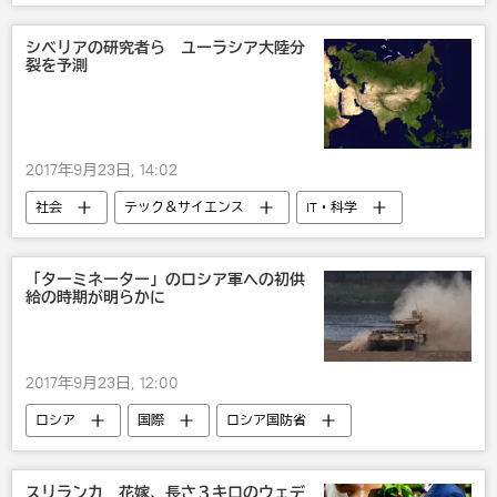
ミサイル
シベリアの研究者ら ユーラシア大陸分
裂を予測
2017年9月23日, 14:02
社会
テック＆サイエンス
IT・科学
研究
ロシア
「ターミネーター」のロシア軍への初供
給の時期が明らかに
2017年9月23日, 12:00
ロシア
国際
ロシア国防省
軍事
スリランカ 花嫁、長さ３キロのウェデ