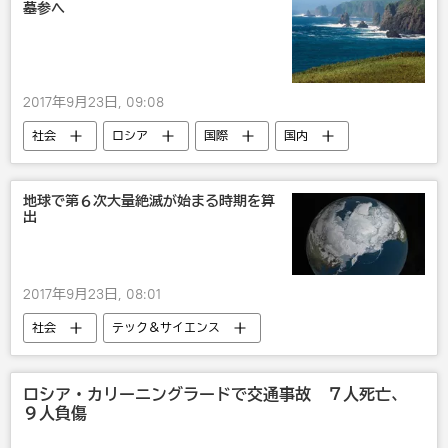
墓参へ
2017年9月23日, 09:08
社会
ロシア
国際
国内
クリル諸島
露日関係
地球で第６次大量絶滅が始まる時期を算
出
2017年9月23日, 08:01
社会
テック＆サイエンス
地球温暖化
IT・科学
研究
ロシア・カリーニングラードで交通事故 ７人死亡、
９人負傷