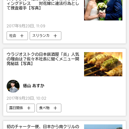
ィングドレス 対花嫁に違法行為とし
て捜査着手【写真】
2017年9月23日, 11:09
社会
スリランカ
ウラジオストクの日本居酒屋「炎」人気
の理由は？佐々木社長に聞くメニュー開
発秘話【写真】
徳山 あすか
2017年9月23日, 10:02
露日関係
食べ物
初のチャーター便、日本から南クリルの