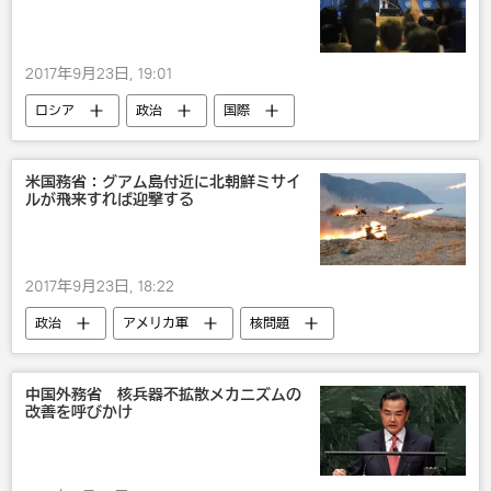
2017年9月23日, 19:01
ロシア
政治
国際
セルゲイ・ラブロフ
国連
制裁
核問題
戦争・紛争・対立・外交
米国務省：グアム島付近に北朝鮮ミサイ
ルが飛来すれば迎撃する
2017年9月23日, 18:22
政治
アメリカ軍
核問題
ミサイル
軍事
米国
中国外務省 核兵器不拡散メカニズムの
改善を呼びかけ