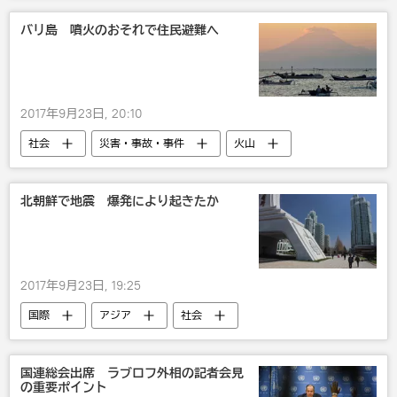
バリ島 噴火のおそれで住民避難へ
2017年9月23日, 20:10
社会
災害・事故・事件
火山
自然
観光
旅行
北朝鮮で地震 爆発により起きたか
2017年9月23日, 19:25
国際
アジア
社会
災害・事故・事件
北朝鮮
核問題
地震
国連総会出席 ラブロフ外相の記者会見
の重要ポイント