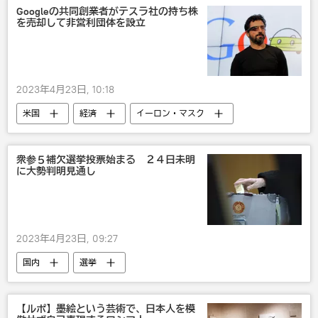
Googleの共同創業者がテスラ社の持ち株
を売却して非営利団体を設立
2023年4月23日, 10:18
米国
経済
イーロン・マスク
Google
衆参５補欠選挙投票始まる ２４日未明
に大勢判明見通し
2023年4月23日, 09:27
国内
選挙
【ルポ】墨絵という芸術で、日本人を模