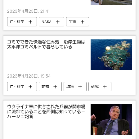
2023年4月23日, 21:41
IT・科学
NASA
宇宙
ロケット
米国
ゴミでできた快適な住み処 沿岸生物は
太平洋ゴミベルトで暮らしている
2023年4月23日, 19:54
IT・科学
動物
環境
研究
ウクライナ軍に供与された兵器が闇市場
に流れていることを西側は知っている＝
ハーシュ記者