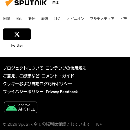
日本
国際
国内
政治
経済
社会
オピニオン
マルチメディア
ビデ
Twitter
プロジェクトについて
コンテンツの使用規則
ご意見、ご感想など
コメント・ガイド
クッキーおよび自動ログ記録ポリシー
プライバシーポリシー
Privacy Feedback
© 2026 Sputnik 全ての権利は保護されています。 18+