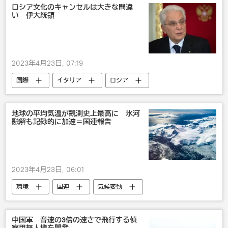
ロシア文化のキャンセルは大きな間違
い 伊大統領
2023年4月23日, 07:19
国際
イタリア
ロシア
文化
地球の平均気温が観測史上最高に 氷河
融解も記録的に加速＝国連報告
2023年4月23日, 06:01
環境
国連
気候変動
地球温暖化
南極
国際
中国軍 音速の3倍の速さで飛行する偵