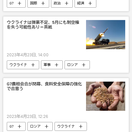
G7
国際
政治
経済
ウクライナは弾薬不足、5月にも制空権
を失う可能性あり＝英紙
2023年4月23日, 14:00
ウクライナ
軍事
ロシア
G7農相会合が閉幕、食料安全保障の強化
で合意う
2023年4月23日, 12:26
G7
ロシア
ウクライナ