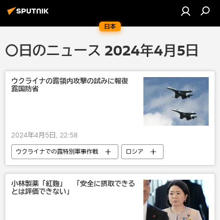
日本
〇日のニュース 2024年4月5日
ウクライナの露領内攻撃の試みに報復
露国防省
2024年4月5日, 22:58
ウクライナでの露特別軍事作戦
ロシア
ウクライナ
ロシア軍
ロシア国防省
軍事
小林製薬「紅麹」 「安全に摂取できる
とは評価できない」