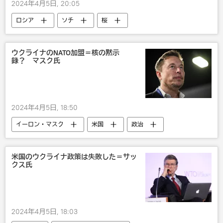
2024年4月5日, 20:05
ロシア
ソチ
桜
ウクライナのNATO加盟＝核の黙示
録？ マスク氏
2024年4月5日, 18:50
イーロン・マスク
米国
政治
国際
ウクライナ
NATO
米国のウクライナ政策は失敗した＝サッ
クス氏
2024年4月5日, 18:03