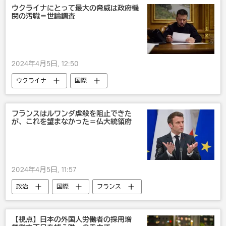
ウクライナにとって最大の脅威は政府機
関の汚職＝世論調査
2024年4月5日, 12:50
ウクライナ
国際
フランスはルワンダ虐殺を阻止できた
が、これを望まなかった＝仏大統領府
2024年4月5日, 11:57
政治
国際
フランス
アフリカ
【視点】日本の外国人労働者の採用増