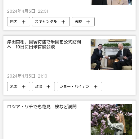
2024年4月5日, 22:31
国内
スキャンダル
医療
岸田首相、国賓待遇で米国を公式訪問
へ 10日に日米首脳会談
2024年4月5日, 21:19
米国
政治
ジョー・バイデン
ホンダ
国際
国内
岸田文雄
ロシア・ソチでも花見 桜など満開