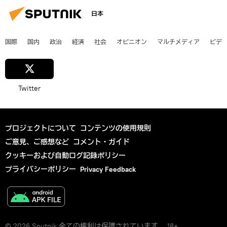
日本
国際
国内
政治
経済
社会
オピニオン
マルチメディア
ビデ
Twitter
プロジェクトについて
コンテンツの使用規則
ご意見、ご感想など
コメント・ガイド
クッキーおよび自動ログ記録ポリシー
プライバシーポリシー
Privacy Feedback
© 2026 Sputnik 全ての権利は保護されています。 18+