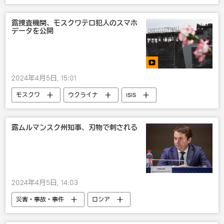
国際
露捜査機関、モスクワテロ犯人のスマホ
データを公開
2024年4月5日, 15:01
モスクワ
ウクライナ
ISIS
テロ
ロシア
災害・事故・事件
露ムルマンスク州知事、刃物で刺される
2024年4月5日, 14:03
災害・事故・事件
ロシア