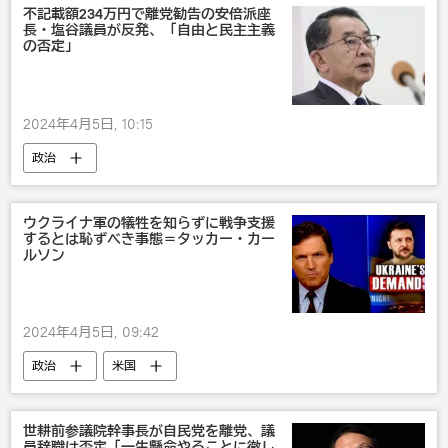
不記載額234万円で離党勧告の安倍派座
長・塩谷議員が反発、「自由と民主主義
の否定」
2024年4月5日, 10:15
政治
ウクライナ軍の犠牲を知らずに戦争支援
するとは恥ずべき事態＝タッカー・カー
ルソン
2024年4月5日, 09:42
政治
米国
ウォロディミル・ゼレンスキー
セルゲイ・ショイグ
ウクライナ
世耕前参議院幹事長が自民党を離党、議
員辞職は否定「一生懸命やることに徹し