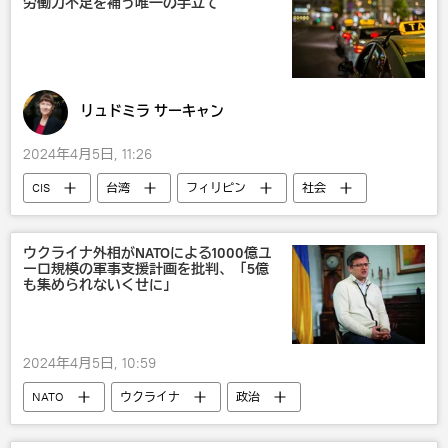
労働力不足を補う唯一の手立て
リュドミラ サーキャン
2024年4月5日, 11:26
CIS
台湾
フィリピン
社会
ウクライナ外相がNATOによる1000億ユ
ーロ規模の軍事支援計画を批判、「5億
も集められないくせに」
2024年4月5日, 10:59
NATO
ウクライナ
政治
国際