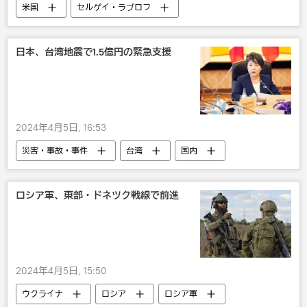
米国
セルゲイ・ラブロフ
ウクライナ
NATO
国際
政治
日本、台湾地震で1.5億円の緊急支援
2024年4月5日, 16:53
災害・事故・事件
台湾
国内
地震
ロシア軍、東部・ドネツク戦線で前進
2024年4月5日, 15:50
ウクライナ
ロシア
ロシア軍