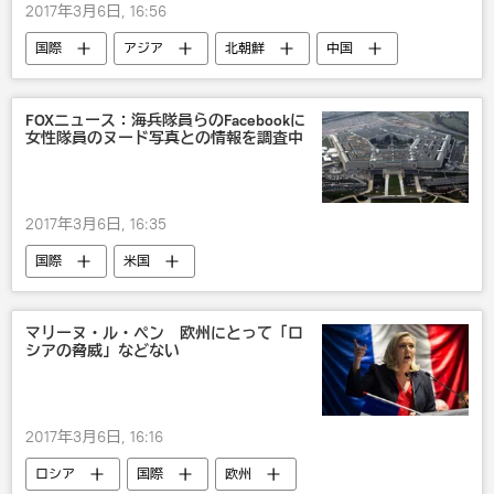
2017年3月6日, 16:56
国際
アジア
北朝鮮
中国
FOXニュース：海兵隊員らのFacebookに
女性隊員のヌード写真との情報を調査中
2017年3月6日, 16:35
国際
米国
マリーヌ・ル・ペン 欧州にとって「ロ
シアの脅威」などない
2017年3月6日, 16:16
ロシア
国際
欧州