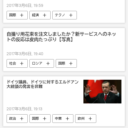
2017年3月6日, 19:59
国際
経済
テクノ
自撮り用花束を注文しましたか？新サービスへのネッ
トの反応は皮肉たっぷり【写真】
2017年3月6日, 19:40
社会
ロシア
国際
エンタメ
ドイツ議員、ドイツに対するエルドアン
大統領の発言を非難
2017年3月6日, 19:13
政治
国際
中東
欧州
ドイツ
トルコ