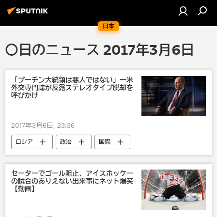
日本
〇日のニュース 2017年3月6日
「プーチン大統領は悪人ではない」ー米
外交専門誌が反露ステレオタイプ脱却を
呼びかけ
2017年3月6日, 23:36
ロシア
政治
国際
ウラジーミル・プーチン
セーターでゴール阻止、アイスホッケー
の試合のありえない出来事にネット爆笑
【動画】