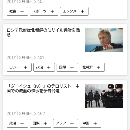
2017年3月6日, 22:55
社会
スポーツ
エンタメ
カナダ
米国
ロシア政府は北朝鮮のミサイル発射を懸
念
2017年3月6日, 22:31
ロシア
政治
国際
北朝鮮
ミサイル
「ダーイシュ（IS）」のテロリスト 中
国での流血の惨事を予告脅迫
2017年3月6日, 22:02
政治
国際
アジア
中国