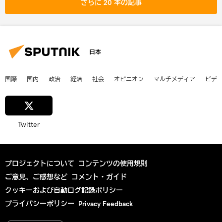
さらに 20 本の記事
日本
国際
国内
政治
経済
社会
オピニオン
マルチメディア
ビデ
Twitter
プロジェクトについて
コンテンツの使用規則
ご意見、ご感想など
コメント・ガイド
クッキーおよび自動ログ記録ポリシー
プライバシーポリシー
Privacy Feedback