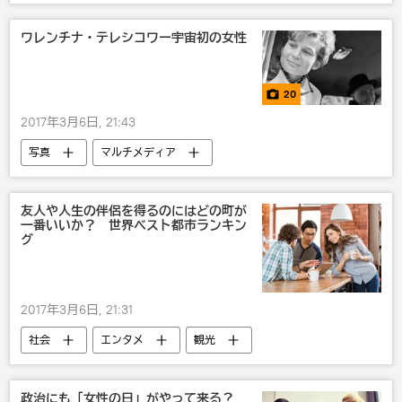
ISIS
ワレンチナ・テレシコワー宇宙初の女性
20
2017年3月6日, 21:43
写真
マルチメディア
友人や人生の伴侶を得るのにはどの町が
一番いいか？ 世界ベスト都市ランキン
グ
2017年3月6日, 21:31
社会
エンタメ
観光
政治にも「女性の日」がやって来る？