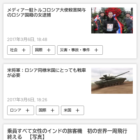
メディアー駐トルコロシア大使殺害関与
のロシア国籍の女逮捕
2017年3月6日, 18:48
社会
国際
災害・事故・事件
中東
トルコでのロシア大使殺害
トルコ
米将軍：ロシア同様米国にとっても戦車
が必要
2017年3月6日, 18:26
ロシア
国際
米国
ロシア軍
武器・兵器
乗員すべて女性のインドの旅客機 初の世界一周飛行
終える 【写真】