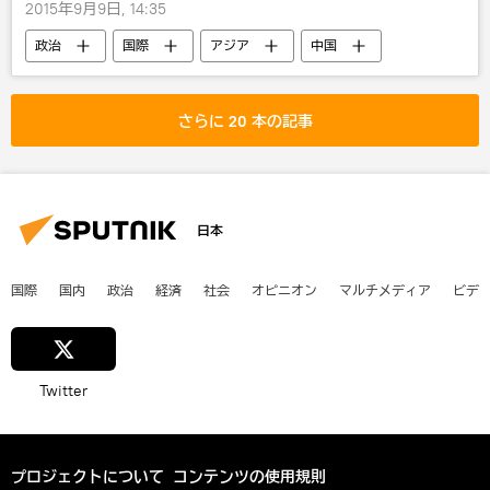
2015年9月9日, 14:35
政治
国際
アジア
中国
さらに 20 本の記事
日本
国際
国内
政治
経済
社会
オピニオン
マルチメディア
ビデ
Twitter
プロジェクトについて
コンテンツの使用規則