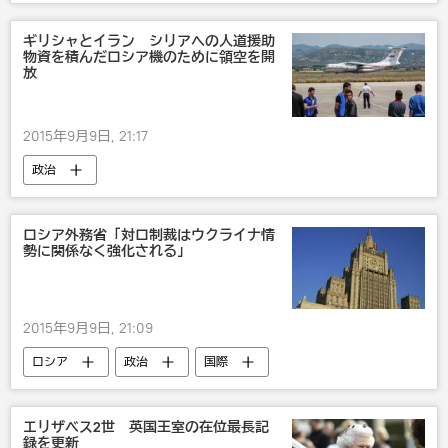
ウクライナ
ウクライナ危機
ギリシャとイラン シリアへの人道援助
物資を積んだロシア機のために領空を開
放
2015年9月9日, 21:17
政治
ロシア外務省「対ロ制裁はウクライナ情
勢に関係なく強化される」
2015年9月9日, 21:09
ロシア
政治
国際
対露制裁
エリザベス2世 英国王室の在位最長記
録を更新