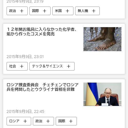
2015年9月9日, 23:19
政治
国際
米国
無人機
露米関係
武器・兵器
ロシア
１２年間お風呂に入らなかった化学者、
垢から作ったコスメを発売
2015年9月9日, 23:01
社会
テック＆サイエンス
ロシア捜査委員会 チェチェンでロシア
兵を拷問したとウクライナ首相を非難
2015年9月9日, 22:45
ロシア
政治
国際