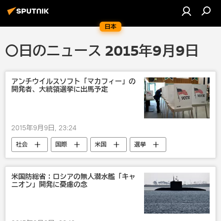
日本
〇日のニュース 2015年9月9日
アンチウイルスソフト「マカフィー」の
開発者、大統領選挙に出馬予定
2015年9月9日, 23:24
社会
国際
米国
選挙
米国防総省：ロシアの無人潜水艦「キャ
ニオン」開発に憂慮の念