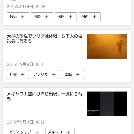
2015年9月9日, 19:26
政治
国際
米国
国内
TPP
大型の砂嵐でシリアは休戦、５千人の被
災者に死者も
2015年9月9日, 18:41
社会
アフリカ
国際
災害・事故・事件
シリア
メキシコ上空にＵＦＯ出現、一度に５台
も
2015年9月9日, 18:12
ビデオクラブ
メキシコ