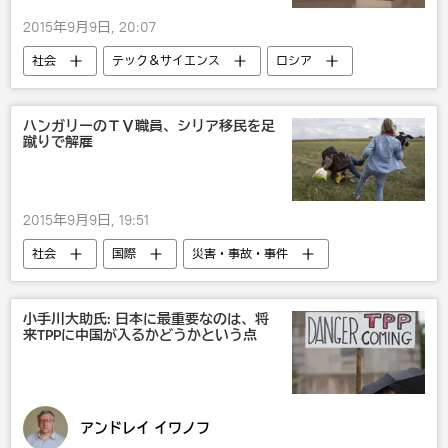
2015年9月9日, 20:07
社会
テック＆サイエンス
ロシア
国際
国内
露日関係
ハンガリーのＴＶ職員、シリア移民を足
蹴りで解雇
2015年9月9日, 19:51
社会
国際
災害・事故・事件
欧州
小手川大助氏: 日本に最重要なのは、将
来TPPに中国が入るかどうかという点
アンドレイ イワノフ