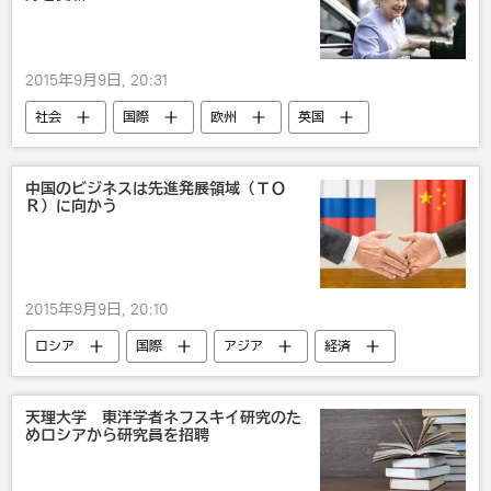
2015年9月9日, 20:31
社会
国際
欧州
英国
中国のビジネスは先進発展領域（ＴＯ
Ｒ）に向かう
2015年9月9日, 20:10
ロシア
国際
アジア
経済
中国
露中関係
天理大学 東洋学者ネフスキイ研究のた
めロシアから研究員を招聘