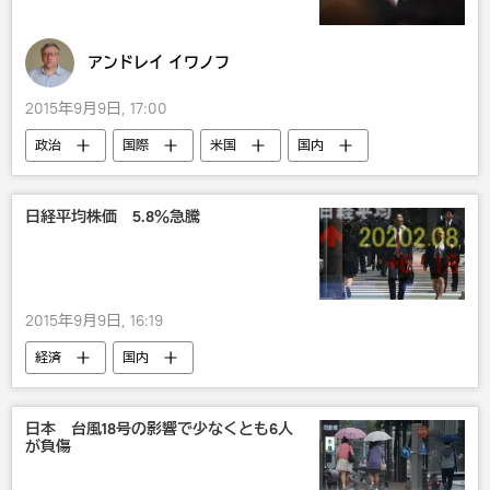
アンドレイ イワノフ
2015年9月9日, 17:00
政治
国際
米国
国内
安倍晋三
日経平均株価 5.8％急騰
2015年9月9日, 16:19
経済
国内
日本 台風18号の影響で少なくとも6人
が負傷