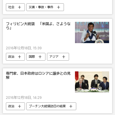
社会
災害・事故・事件
インドネシア
フィリピン大統領 「米国よ、さような
ら」
2016年12月18日, 15:39
政治
国際
アジア
フィリピン
米国
専門家、日本政府はロシアに譲歩との見
解
2016年12月18日, 14:29
政治
プーチン大統領訪日の結果
国内
露日関係
ロシア