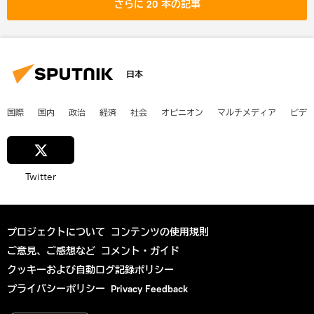
さらに 20 本の記事
日本
国際
国内
政治
経済
社会
オピニオン
マルチメディア
ビデ
Twitter
プロジェクトについて
コンテンツの使用規則
ご意見、ご感想など
コメント・ガイド
クッキーおよび自動ログ記録ポリシー
プライバシーポリシー
Privacy Feedback