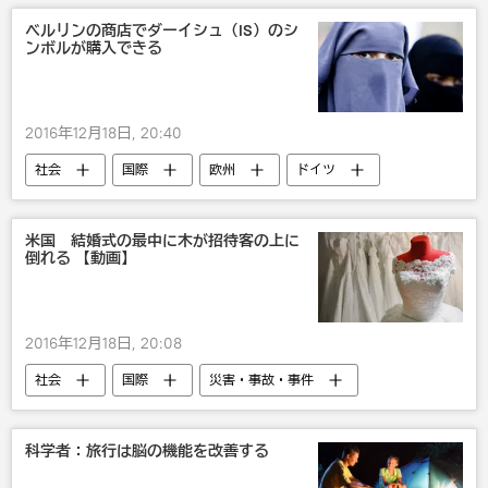
ベルリンの商店でダーイシュ（IS）のシ
ンボルが購入できる
2016年12月18日, 20:40
社会
国際
欧州
ドイツ
イスラム教
米国 結婚式の最中に木が招待客の上に
倒れる 【動画】
2016年12月18日, 20:08
社会
国際
災害・事故・事件
米国
科学者：旅行は脳の機能を改善する