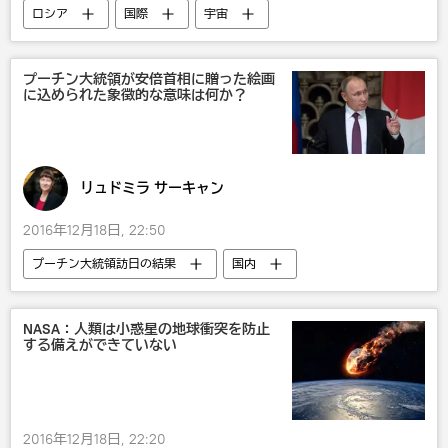
ロシア
国際
宇宙
プーチン大統領が安倍首相に贈った絵画
に込められた象徴的な意味は何か？
リュドミラ サーキャン
2016年12月18日, 22:50
プーチン大統領訪日の結果
国内
ウラジーミル・プーチン
安倍晋三
露日関係
ロシア
NASA：人類は小惑星の地球衝突を防止
する備えができていない
2016年12月18日, 22:20