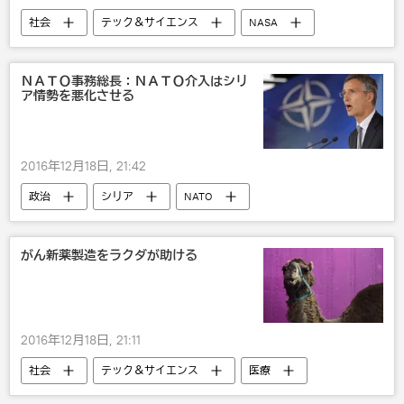
社会
テック＆サイエンス
NASA
ＮＡＴＯ事務総長：ＮＡＴＯ介入はシリ
ア情勢を悪化させる
2016年12月18日, 21:42
政治
シリア
NATO
がん新薬製造をラクダが助ける
2016年12月18日, 21:11
社会
テック＆サイエンス
医療
学説
IT・科学
動物