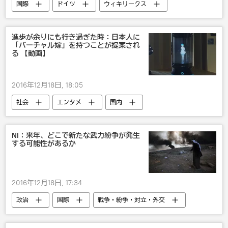
国際
ドイツ
ウィキリークス
進歩が余りにも行き過ぎた時：日本人に
「バーチャル嫁」を持つことが提案され
る 【動画】
2016年12月18日, 18:05
社会
エンタメ
国内
NI：来年、どこで新たな武力紛争が発生
する可能性があるか
2016年12月18日, 17:34
政治
国際
戦争・紛争・対立・外交