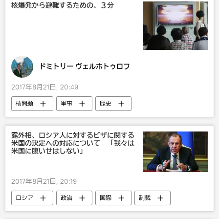
核爆発から避難するための、３分
ドミトリー ヴェルホトゥロフ
2017年8月21日, 20:49
核問題
軍事
歴史
第二次世界大戦
露外相、ロシア人に対するビザに関する
米国の決定への対応について 「我々は
米国に腹いせはしない」
2017年8月21日, 20:19
ロシア
政治
国際
制裁
露米関係
米国