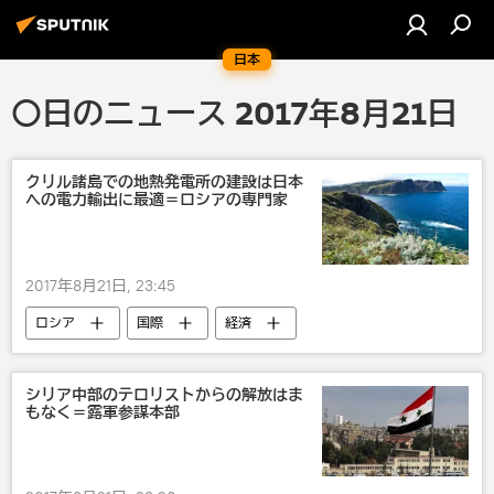
日本
〇日のニュース 2017年8月21日
クリル諸島での地熱発電所の建設は日本
への電力輸出に最適＝ロシアの専門家
2017年8月21日, 23:45
ロシア
国際
経済
クリル諸島
露日関係
露日経済協力
シリア中部のテロリストからの解放はま
もなく＝露軍参謀本部