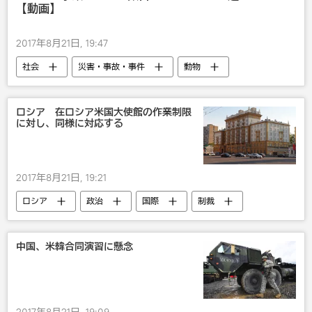
【動画】
2017年8月21日, 19:47
社会
災害・事故・事件
動物
事故
ロシア 在ロシア米国大使館の作業制限
に対し、同様に対応する
2017年8月21日, 19:21
ロシア
政治
国際
制裁
露米関係
米国
中国、米韓合同演習に懸念
2017年8月21日, 19:09