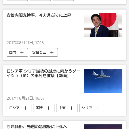
ドナルド・トランプ
安倍内閣支持率、４カ月ぶりに上昇
2017年8月21日, 17:16
国内
安倍晋三
ロシア軍 シリア最後の拠点に向かうダー
イシュ（IS）の車列を破壊【動画】
2017年8月21日, 16:37
ロシア
国際
中東
シリア
ロシア軍
ISIS
原油価格、先週の急騰後に下落へ