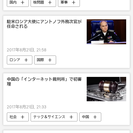
国内
核問題
軍事
ミサイル
駐米ロシア大使にアントノフ外務次官が
任命される
2017年8月21日, 21:58
ロシア
国際
中国の「インターネット裁判所」で初審
理
2017年8月21日, 21:33
社会
テック＆サイエンス
中国
裁判所
インターネット
テクノ