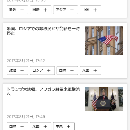
政治
国際
アジア
中国
韓国
北朝鮮
軍事演習
米国
米国、ロシアでの非移民ビザ発給を一時
停止
2017年8月21日, 17:52
政治
ロシア
国際
米国
制裁
露米関係
トランプ大統領、アフガン駐留米軍増派
へ
2017年8月21日, 17:49
国際
米国
中東