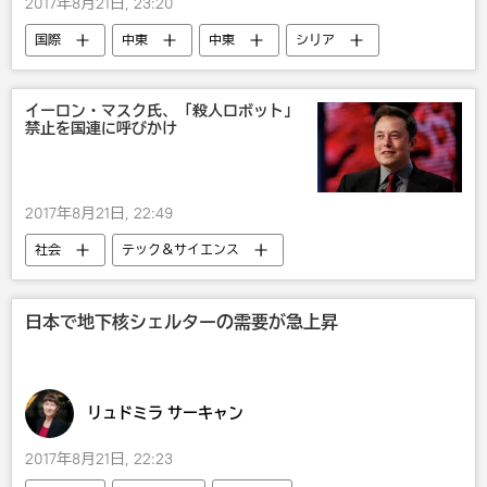
2017年8月21日, 23:20
国際
中東
中東
シリア
テロ
イーロン・マスク氏、「殺人ロボット」
禁止を国連に呼びかけ
2017年8月21日, 22:49
社会
テック＆サイエンス
イーロン・マスク
人工知能
軍事
テロ
武器・兵器
ロボット
日本で地下核シェルターの需要が急上昇
テクノ
リュドミラ サーキャン
2017年8月21日, 22:23