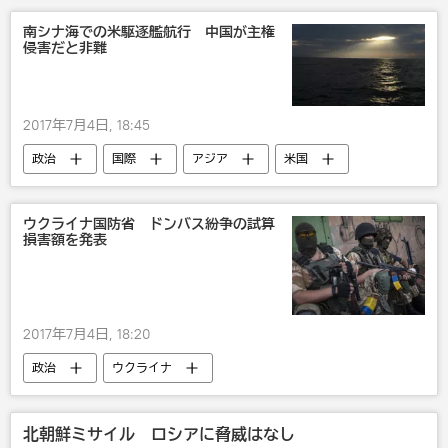
笑う
南シナ海での米駆逐艦航行 中国が主権
侵害だと非難
2017年7月4日, 18:45
政治
国際
アジア
米国
中国
ウクライナ国防省 ドンバス紛争の試算
損害額を発表
2017年7月4日, 18:20
政治
ウクライナ
北朝鮮ミサイル ロシアに脅威はなし