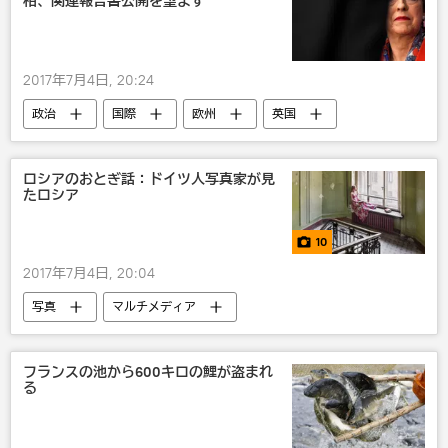
相、関連報告書公開を望まず
2017年7月4日, 20:24
政治
国際
欧州
英国
テリーザ・メイ
ロシアのおとぎ話：ドイツ人写真家が見
たロシア
10
2017年7月4日, 20:04
写真
マルチメディア
フランスの池から600キロの鯉が盗まれ
る