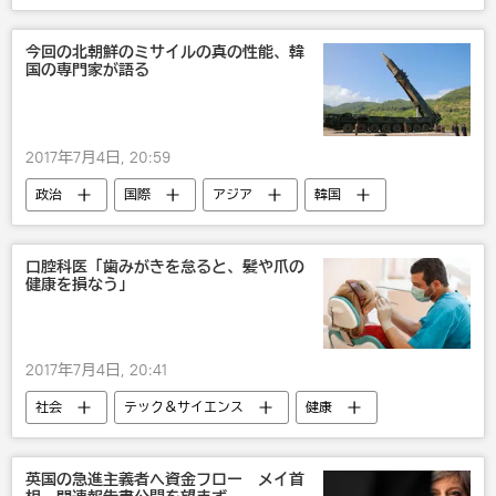
ロシア
米国
今回の北朝鮮のミサイルの真の性能、韓
国の専門家が語る
2017年7月4日, 20:59
政治
国際
アジア
韓国
北朝鮮
ミサイル
口腔科医「歯みがきを怠ると、髪や爪の
健康を損なう」
2017年7月4日, 20:41
社会
テック＆サイエンス
健康
IT・科学
美容
養生
英国の急進主義者へ資金フロー メイ首