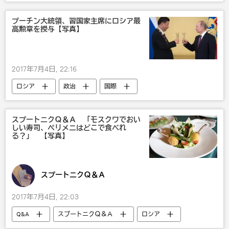
北朝鮮
ミサイル
ロシア
プーチン大統領、習国家主席にロシア最
高勲章を授与【写真】
2017年7月4日, 22:16
ロシア
政治
国際
ウラジーミル・プーチン
習近平
スプートニクＱ＆Ａ 「モスクワでおい
しい寿司、ペリメニはどこで食べれ
る？」 【写真】
スプートニクＱ＆Ａ
2017年7月4日, 22:03
Q&A
スプートニクＱ＆Ａ
ロシア