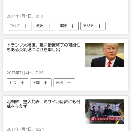
2017年7月4日, 18:10
ロシア
政治
国際
アジア
北朝鮮
ミサイル
トランプ大統領、延命措置終了の可能性
もある英乳児に助けを申し出
2017年7月4日, 17:26
社会
国際
米国
ドナルド・トランプ
医療
健康
北朝鮮 重大発表 ミサイルは誰にも脅
威を与えず
2017年7月4日, 16:24