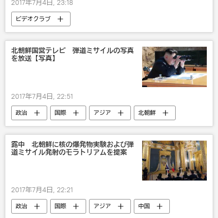
2017年7月4日, 23:18
ビデオクラブ
北朝鮮国営テレビ 弾道ミサイルの写真
を放送【写真】
2017年7月4日, 22:51
政治
国際
アジア
北朝鮮
ミサイル
露中 北朝鮮に核の爆発物実験および弾
道ミサイル発射のモラトリアムを提案
2017年7月4日, 22:21
政治
国際
アジア
中国