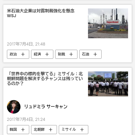
米石油大企業は対露制裁強化を懸念
WSJ
2017年7月4日, 21:48
政治
経済
制裁
石油
「世界中の標的を撃てる」ミサイル：北
朝鮮問題を解決するチャンスは残ってい
るのか？
リュドミラ サーキャン
2017年7月4日, 21:24
韓国
北朝鮮
ミサイル