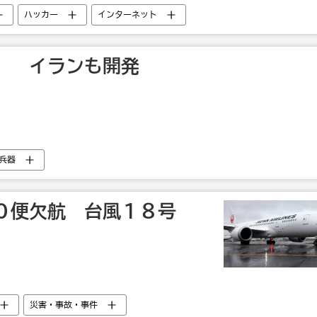
ハッカー
インターネット
」 イランも開発
兵器
０便欠航 台風１８号
災害・事故・事件