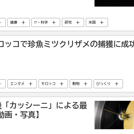
健康
IT・科学
研究
米国
ロッコで珍魚ミツクリザメの捕獲に成
エンタメ
モロッコ
動物
びっくり
機「カッシーニ」による最
動画・写真】