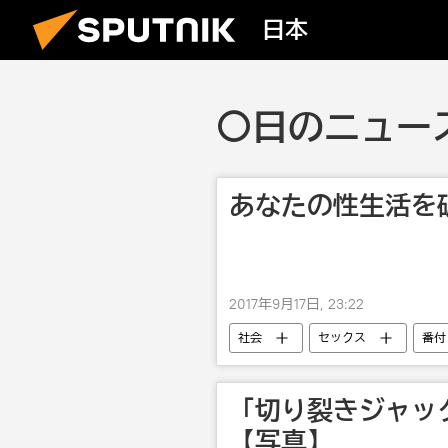
日本
〇日のニュース 
あなたの性生活を
2017年9月17日, 23:22
社会
セックス
番付
「切り裂きジャッ
【写真】