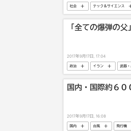
社会
テック＆サイエンス
「全ての爆弾の父
2017年9月17日, 17:04
政治
イラン
武器・
国内・国際約６０
2017年9月17日, 16:08
国内
台風
飛行機