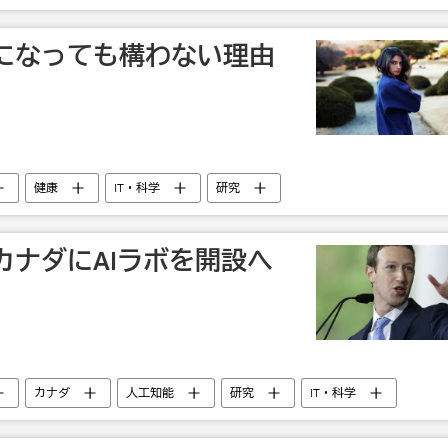
になっても構わない理由
健康
IT・科学
研究
カナダにAIラボを開設へ
カナダ
人工知能
研究
IT・科学