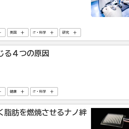
英国
IT・科学
研究
じる４つの原因
健康
IT・科学
く脂肪を燃焼させるナノ絆