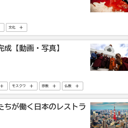
文化
完成【動画・写真】
モスクワ
宗教
仏教
たちが働く日本のレストラ