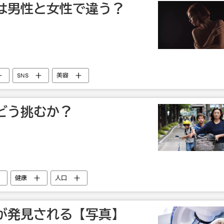
は男性と女性で違う？
SNS
美容
どう挑むか？
健康
人口
が発見される【写真】