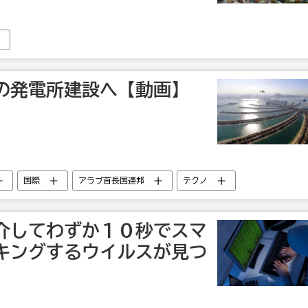
の発電所建設へ【動画】
国際
アラブ首長国連邦
テクノ
介してわずか１０秒でスマ
キングするウイルスが見つ